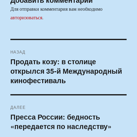
Для отправки комментария вам необходимо
авторизоваться
.
Навигация
НАЗАД
по
Продать козу: в столице
Предыдущая
открылся 35-й Международный
запись:
записям
кинофестиваль
ДАЛЕЕ
Пресса России: бедность
Следующая
«передается по наследству»
запись: