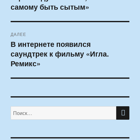
самому быть сытым»
запись:
записям
ДАЛЕЕ
В интернете появился
Следующая
саундтрек к фильму «Игла.
запись:
Ремикс»
ПО
Искать: