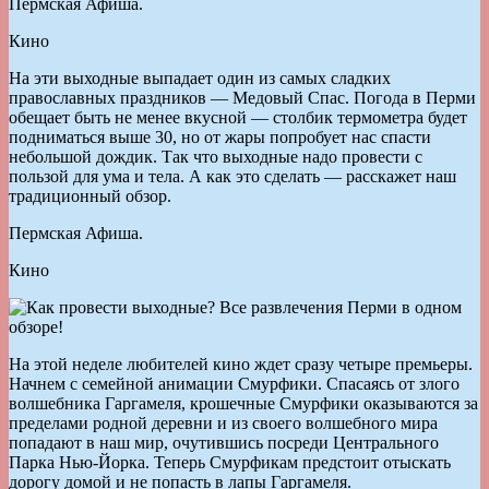
Пермская Афиша.
Кино
На эти выходные выпадает один из самых сладких
православных праздников — Медовый Спас. Погода в Перми
обещает быть не менее вкусной — столбик термометра будет
подниматься выше 30, но от жары попробует нас спасти
небольшой дождик. Так что выходные надо провести с
пользой для ума и тела. А как это сделать — расскажет наш
традиционный обзор.
Пермская Афиша.
Кино
На этой неделе любителей кино ждет сразу четыре премьеры.
Начнем с семейной анимации Смурфики. Спасаясь от злого
волшебника Гаргамеля, крошечные Смурфики оказываются за
пределами родной деревни и из своего волшебного мира
попадают в наш мир, очутившись посреди Центрального
Парка Нью-Йорка. Теперь Смурфикам предстоит отыскать
дорогу домой и не попасть в лапы Гаргамеля.