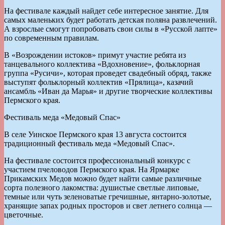
На фестивале каждый найдет себе интересное занятие. Для
самых маленьких будет работать детская поляна развлечений.
А взрослые смогут попробовать свои силы в «Русской лапте»
по современным правилам.
В «Возрождении истоков» примут участие ребята из
танцевального коллектива «Вдохновение», фольклорная
группа «Русичи», которая проведет свадебный обряд, также
выступят фольклорный коллектив «Прялица», казачий
ансамбль «Иван да Марья» и другие творческие коллективы
Пермского края.
Фестиваль меда «Медовый Спас»
В селе Уинское Пермского края 13 августа состоится
традиционный фестиваль меда «Медовый Спас».
На фестивале состоится профессиональный конкурс с
участием пчеловодов Пермского края. На Ярмарке
Прикамских Медов можно будет найти самые различные
сорта полезного лакомства: душистые светлые липовые,
темные или чуть зеленоватые гречишные, янтарно-золотые,
хранящие запах родных просторов и свет летнего солнца —
цветочные.