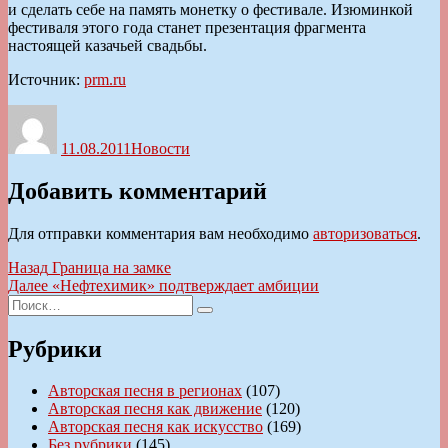
и сделать себе на память монетку о фестивале. Изюминкой
фестиваля этого года станет презентация фрагмента
настоящей казачьей свадьбы.
Источник:
prm.ru
Автор
Опубликовано
Рубрики
11.08.2011
Новости
Добавить комментарий
Для отправки комментария вам необходимо
авторизоваться
.
Навигация
Предыдущая
Назад
Граница на замке
запись:
Следующая
Далее
«Нефтехимик» подтверждает амбиции
по
Искать:
запись:
Поиск
записям
Рубрики
Авторская песня в регионах
(107)
Авторская песня как движение
(120)
Авторская песня как искусство
(169)
Без рубрики
(145)