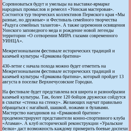
Соревноваться будут и умельцы на выставке-ярмарке
народных промыслов и ремесел «Уинская мастеровая».
Состоится тур творческих коллективов Пермского края «Мы
разные, но дружные» и Фестиваль семейного творчества
«Радуга семейных талантов». А также церемония освящения
Уинского заповедного меда и рождение новой легенды
территории «О сотворении МИРА глазами современного
УИНЦА».
Межрегиональном фестивале исторических традиций и
казачьей культуры «Ермакова братина»
430-летие с начала похода можно будет отметить на
Межрегиональном фестивале исторических традиций и
казачьей культуры «Ермакова братина», который пройдет 13
августа в поселке Верхнечусовские Городки.
На фестивале будет представлена вся широта и разнообразии
казачьей культуры. Так, более 120 бойцов дружески сойдутся
в схватке «стенка на стенку». Желающих научат правильно
обращаться с нагайкой, шашкой, ножами и булавами.
Мастерство наездников на «Ермаковой братине»
продемонстрируют представители конно-спортивного клуба
«Атаман». А клуб исторической реконструкции «Уральские
белки» даст возможность каждому примерить боевые доспехи