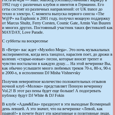
1992 году с различных клубов и ивентов в Германии. Его
сеты состоят из различных направлений: от UK trance до
техно и электро. С момента выпуска первого сингла «The
W@P» на Euphonic в 2001 году, получил мощную поддержку
от Marcus Shultz, Ferry Corsten, Cosmic Gate, Armin Van Buuren
и многих других. Постоянный участник таких фестивалей как
MAYDAY, Love Parade.
С субботы на воскресенье
В «Ветре» вас ждет «Музобоз Mega». Это ночь музыкальных
экспериментов, когда весь танцпол, нараспев поет, до дрожи в
коленях «старые-новые» песни, которые вносят трепет и
чувство ностальгии в каждую душу… На этой вечеринке Вы,
как обычно услышите много любимых треков 70-х, 80-х, 90-х
и 2000-х, в исполнении DJ Misha Vishnevsky
Получив невероятное количество положительных отзывов
ночной клуб «Молоко» представляет Пенную вечеринку
Vol.2! В этот раз пены будет еще больше! А подогревать
публику будут DJ White & DJ Fokin
В клубе «Адам&Ева» празднуют в эти выходные Всемирный
день левшей. А это значит, что на вечеринке «Левой, как
правой!» в почете будут эти креативные и позитивные люди.