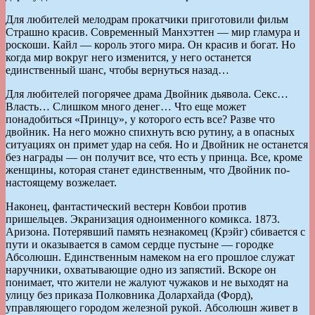
Для любителей мелодрам прокатчики приготовили фильм
Страшно красив. Современный Манхэттен — мир гламура и
роскоши. Кайл — король этого мира. Он красив и богат. Но
когда мир вокруг него изменится, у него останется
единственный шанс, чтобы вернуться назад…
Для любителей погорячее драма Двойник дьявола. Секс…
Власть… Слишком много денег… Что еще может
понадобиться «Принцу», у которого есть все? Разве что
двойник. На него можно спихнуть всю рутину, а в опасных
ситуациях он примет удар на себя. Но и Двойник не останется
без награды — он получит все, что есть у принца. Все, кроме
женщины, которая станет единственным, что Двойник по-
настоящему возжелает.
Наконец, фантастический вестерн Ковбои против
пришельцев. Экранизация одноименного комикса. 1873.
Аризона. Потерявший память незнакомец (Крэйг) сбивается с
пути и оказывается в самом сердце пустыне — городке
Абсолюшн. Единственным намеком на его прошлое служат
наручники, охватывающие одно из запястий. Вскоре он
понимает, что жители не жалуют чужаков и не выходят на
улицу без приказа Полковника Долархайда (Форд),
управляющего городом железной рукой. Абсолюшн живет в