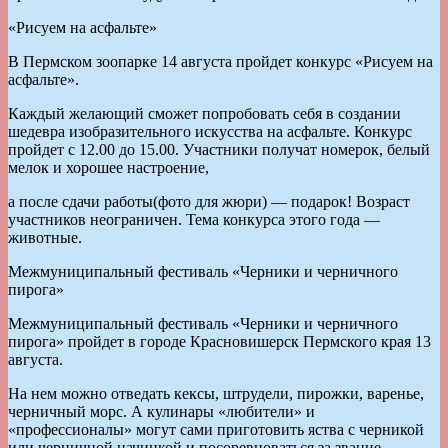
«Рисуем на асфальте»
В Пермском зоопарке 14 августа пройдет конкурс «Рисуем на
асфальте».
Каждый желающий сможет попробовать себя в создании
шедевра изобразительного искусства на асфальте. Конкурс
пройдет с 12.00 до 15.00. Участники получат номерок, белый
мелок и хорошее настроение,
а после сдачи работы(фото для жюри) — подарок! Возраст
участников неограничен. Тема конкурса этого года —
животные.
Межмуниципальный фестиваль «Черники и черничного
пирога»
Межмуниципальный фестиваль «Черники и черничного
пирога» пройдет в городе Красновишерск Пермского края 13
августа.
На нем можно отведать кексы, штрудели, пирожки, варенье,
черничный морс. А кулинары «любители» и
«профессионалы» могут сами приготовить яства с черникой
или черничной начинкой и посоревноваться за звание