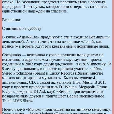
страхе. Но Абсолюшн предстоит пережить атаку небесных
мародеров. И вот чужак, которого они отвергли, становится
единственной надеждой на спасение.
Вечеринки
С пятницы на субботу
В клубе «Адам&Ева» празднуют в эти выходные Всемирный
день левшей. А это значит, что на вечеринке «Левой, как
правой!» в почете будут эти креативные и позитивные люди.
Cocojumbo — вечеринка с ярко выраженным акцентом на
испанском и африканском звучании хаус музыки, проект,
созданный в 2002 году, двумя ди-джеями: Axl & Vishnevsky. За
9 лет существования, в проекте приняли участие: лейблы
Stereo Productions (Spain) и Lucky Records (Russia), многие
московские ди-джеи и музыканты. Было выпущено 4
лицензионных CD, с самой актуальной Tribal Music. В 2011
году к проекту присоединились DJ White и Megapolis Drums.
В День рождения DJ Axl, клуб «Ветер», присоединяется к
поздравлениям друзей и приглашает Вас на эксклюзивное
Tribal LIVE Show.
Ночной клуб «Молоко» приглашает на пятничную вечеринку.
Гость вечера — Marc Marberg (Germany) начинает карьеру в