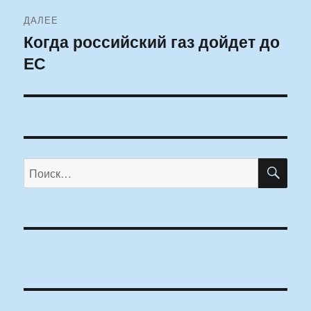
ДАЛЕЕ
Когда российский газ дойдет до
Следующая
ЕС
запись:
ПО
Искать: