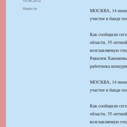
Автор
Опубликовано
14.06.2012
Рубрики
Новости
МОСКВА, 14 июня.
участие в банде п
Как сообщили сег
области, 35-летний
возглавляемую ге
Равилем Хакимовым
работника конкур
МОСКВА, 14 июня.
участие в банде п
Как сообщили сег
области, 35-летний
возглавляемую ге