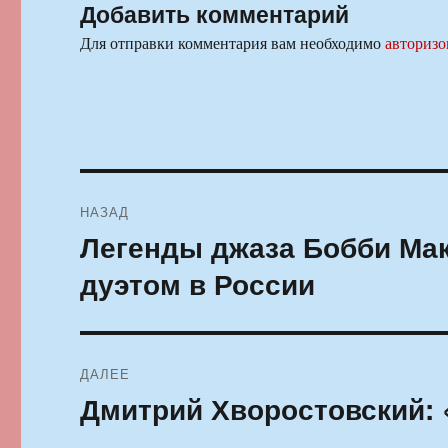
Добавить комментарий
Для отправки комментария вам необходимо
авторизо
Навигация
НАЗАД
по
Легенды джаза Бобби Ма
Предыдущая
запись:
записям
дуэтом в России
ДАЛЕЕ
Дмитрий Хворостовский: 
Следующая
запись: