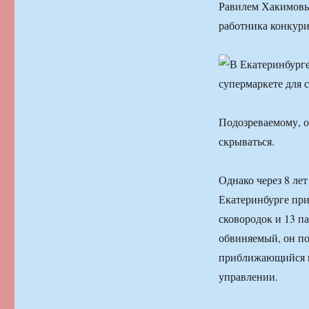
Равилем Хакимовым
работника конкур
Подозреваемому, о
скрываться.
Однако через 8 ле
Екатеринбурге пр
сковородок и 13 п
обвиняемый, он по
приближающийся п
управлении.