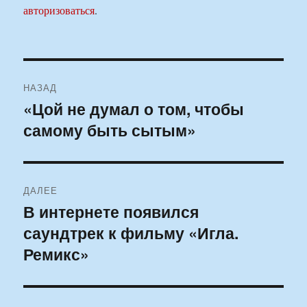
авторизоваться
.
Навигация
НАЗАД
по
«Цой не думал о том, чтобы
Предыдущая
самому быть сытым»
запись:
записям
ДАЛЕЕ
В интернете появился
Следующая
саундтрек к фильму «Игла.
запись:
Ремикс»