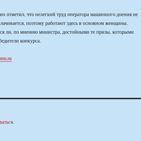
лих отметил, что нелегкий труд оператора машинного доения не
плачивается, поэтому работают здесь в основном женщины.
ся ли, по мнению министра, достойными те призы, которыми
едители конкурса.
orm.ru
ваться
.