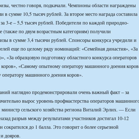
изы, честно говоря, подкачали. Чемпионы области награждены
 в сумме 10,5 тысяч рублей. За второе место награда составила
 за 3-е – 5,5 тысяч рублей. Победители по каждой природно-
е (также по двум возрастным категориям) получили
зы в сумме 3,4 тысячи рублей. Спонсоры конкурса учредили и
елей еще по целому ряду номинаций: «Семейная династия», «За
о», «За образцовую подготовку областного конкурса операторов
 коров», «Самому опытному оператору машинного доения коров
 оператору машинного доения коров».
ний наглядно продемонстрировали очень важный факт – за
ачительно вырос уровень профмастерства операторов машинног
 министр сельского хозяйства региона Виталий Эрлих. — Если
назад разрыв между результатами участников достигал 10-12
он сократился до 1 балла. Это говорит о более серьезной
 и дояров.