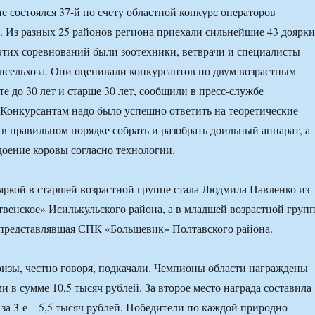
е состоялся 37-й по счету областной конкурс операторов
 Из разных 25 районов региона приехали сильнейшие 43 доярки
 этих соревнований были зоотехники, ветврачи и специалисты
сельхоза. Они оценивали конкурсантов по двум возрастным
те до 30 лет и старше 30 лет, сообщили в пресс-службе
 Конкурсантам надо было успешно ответить на теоретические
 в правильном порядке собрать и разобрать доильный аппарат, а
доение коровы согласно технологии.
яркой в старшей возрастной группе стала Людмила Павленко из
енское» Исилькульского района, а в младшей возрастной груп
 представлявшая СПК «Большевик» Полтавского района.
изы, честно говоря, подкачали. Чемпионы области награждены
 в сумме 10,5 тысяч рублей. За второе место награда составила
 за 3-е – 5,5 тысяч рублей. Победители по каждой природно-