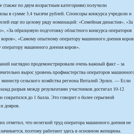
е (также по двум возрастным категориям) получили
зы в сумме 3,4 тысячи рублей. Спонсоры конкурса учредили и
елей еще по целому ряду номинаций: «Семейная династия», «За
о», «За образцовую подготовку областного конкурса операторов
 коров», «Самому опытному оператору машинного доения коров
 оператору машинного доения коров».
ний наглядно продемонстрировали очень важный факт – за
ачительно вырос уровень профмастерства операторов машинног
 министр сельского хозяйства региона Виталий Эрлих. — Если
назад разрыв между результатами участников достигал 10-12
он сократился до 1 балла. Это говорит о более серьезной
 и дояров.
лих отметил, что нелегкий труд оператора машинного доения не
плачивается, поэтому работают здесь в основном женщины.