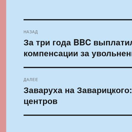
Навигация
НАЗАД
по
За три года BBC выплатил
Предыдущая
запись:
записям
компенсации за увольнен
ДАЛЕЕ
Заваруха на Заварицкого
Следующая
запись:
центров