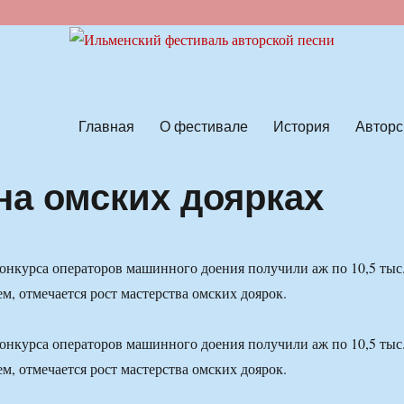
ской песни
Главная
О фестивале
История
Авторс
на омских доярках
нкурса операторов машинного доения получили аж по 10,5 тыс
ем, отмечается рост мастерства омских доярок.
нкурса операторов машинного доения получили аж по 10,5 тыс
ем, отмечается рост мастерства омских доярок.