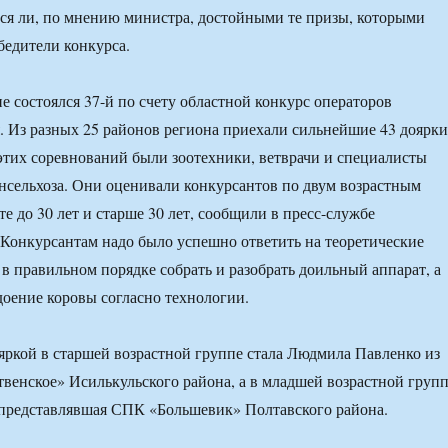
ся ли, по мнению министра, достойными те призы, которыми
едители конкурса.
е состоялся 37-й по счету областной конкурс операторов
 Из разных 25 районов региона приехали сильнейшие 43 доярки
 этих соревнований были зоотехники, ветврачи и специалисты
сельхоза. Они оценивали конкурсантов по двум возрастным
те до 30 лет и старше 30 лет, сообщили в пресс-службе
 Конкурсантам надо было успешно ответить на теоретические
 в правильном порядке собрать и разобрать доильный аппарат, а
доение коровы согласно технологии.
яркой в старшей возрастной группе стала Людмила Павленко из
енское» Исилькульского района, а в младшей возрастной груп
 представлявшая СПК «Большевик» Полтавского района.