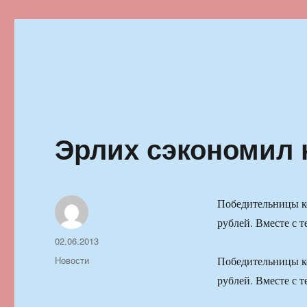
Ильменский фестиваль автор
Эрлих сэкономил 
Победительницы ко
рублей. Вместе с т
Автор
Опубликовано
02.06.2013
Рубрики
Новости
Победительницы ко
рублей. Вместе с т