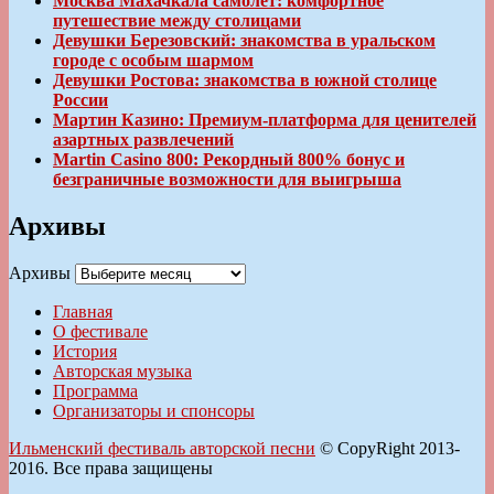
Москва Махачкала самолет: комфортное
путешествие между столицами
Девушки Березовский: знакомства в уральском
городе с особым шармом
Девушки Ростова: знакомства в южной столице
России
Мартин Казино: Премиум-платформа для ценителей
азартных развлечений
Martin Casino 800: Рекордный 800% бонус и
безграничные возможности для выигрыша
Архивы
Архивы
Главная
О фестивале
История
Авторская музыка
Программа
Организаторы и спонсоры
Ильменский фестиваль авторской песни
© CopyRight 2013-
2016. Все права защищены