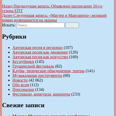
Назад
Предыдущая запись:
Объявлено расписание 10-го
сезона ЕПТ
Далее
Следующая запись:
«Мастер и Маргарита»: великий
роман возвращается на экраны
Искать:
Поиск
Рубрики
Авторская песня в регионах
(107)
Авторская песня как движение
(120)
Авторская песня как искусство
(169)
Без рубрики
(145)
Грушинский фестиваль
(82)
Клубы, творческие объединения, театры
(141)
Музыкальные инструменты
(69)
Новости
(42 062)
Обо всем
(112)
Персоналии
(134)
Фестивали, конкурсы, концерты
(233)
Свежие записи