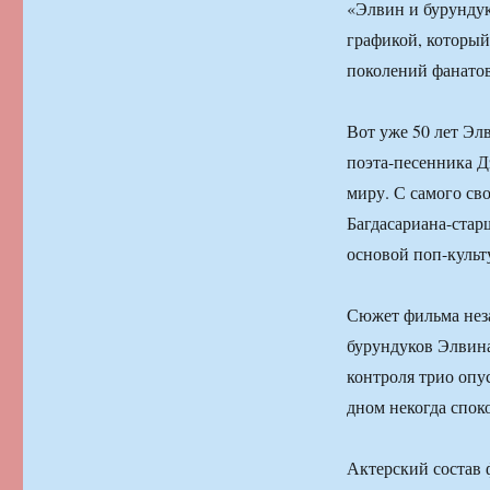
«Элвин и бурундук
графикой, который
поколений фанато
Вот уже 50 лет Э
поэта-песенника Д
миру. С самого св
Багдасариана-стар
основой поп-культ
Сюжет фильма нез
бурундуков Элвина
контроля трио опу
дном некогда спок
Актерский состав 