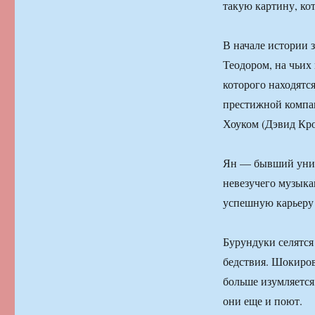
такую картину, ко
В начале истории 
Теодором, на чьих
которого находятс
престижной компа
Хоуком (Дэвид Кро
Ян — бывший унив
невезучего музыкан
успешную карьеру
Бурундуки селятся
бедствия. Шокиров
больше изумляется,
они еще и поют.