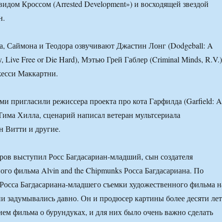
видом Кроссом (Arrested Development») и восходящей звездой
н.
, Саймона и Теодора озвучивают Джастин Лонг (Dodgeball: A
, Live Free or Die Hard), Мэтью Грей Габлер (Criminal Minds, R.V.)
жесси Маккартни.
ми пригласили режиссера проекта про кота Гарфилда (Garfield: A
s) Тима Хилла, сценарий написал ветеран мультсериала
 Витти и другие.
ов выступил Росс Багдасариан-младший, сын создателя
го фильма Alvin and the Chipmunks Росса Багдасариана. По
Росса Багдасариана-младшего съемки художественного фильма н
ии задумывались давно. Он и продюсер картины более десяти лет
ием фильма о бурундуках, и для них было очень важно сделать