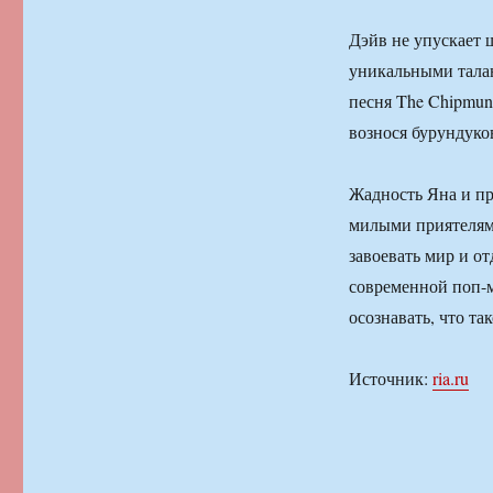
Дэйв не упускает 
уникальными талан
песня The Chipmunk
вознося бурундуко
Жадность Яна и п
милыми приятелям
завоевать мир и о
современной поп-м
осознавать, что та
Источник:
ria.ru