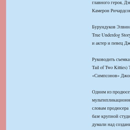
главного героя, Дэ
Камерон Ричардсо
Бурундуков Элвина
True Underdog Story
и актер и певец Д
Руководить съемка
Tail of Two Kittie
«Симпсонов» Джон
Одним из продюсер
мультипликационно
словам продюсера 
базе крупной студ
думали над создан