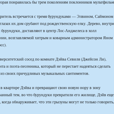
торая понравилась бы трем поколениям поклонников мультфильм
зритель встречается с тремя бурундуками — Элвином, Саймоном
 глазах их дом срубают под рождественскую елку. Дерево, внутр
я бурундуки, доставляют в центр Лос-Анджелеса в холл
нии, возглавляемой хитрым и коварным администратором Яном
сс).
ерситетский сосед по комнате Дэйва Севиля (Джейсон Ли),
та и поэта-песенника, который не перестает надеяться сделать
 из своих причудливых музыкальных сантиментов.
 в квартире Дэйва и превращают свою новую нору в зону
анный тем, во что бурундуки превратили его жилище, Дэйв еще
 когда обнаруживает, что эти грызуны могут не только говорить