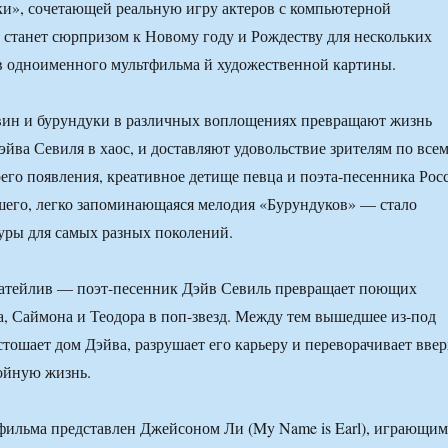
и», сочетающей реальную игру актеров с компьютерной
 станет сюрпризом к Новому году и Рождеству для нескольких
в одноименного мультфильма й художественной картины.
лвин и бурундуки в различных воплощениях превращают жизнь
эйва Севиля в хаос, и доставляют удовольствие зрителям по все
оего появления, креативное детище певца и поэта-песенника Рос
шего, легко запоминающаяся мелодия «Бурундуков» — стало
уры для самых разных поколений.
атейлив — поэт-песенник Дэйв Севиль превращает поющих
, Саймона и Теодора в поп-звезд. Между тем вышедшее из-под
стошает дом Дэйва, разрушает его карьеру и переворачивает ввер
ойную жизнь.
фильма представлен Джейсоном Ли (My Name is Earl), играющим