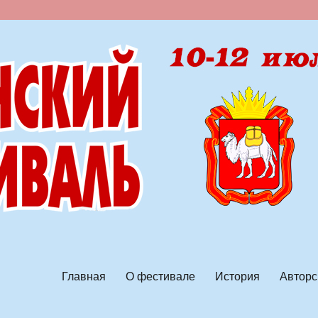
ской песни
Главная
О фестивале
История
Авторс