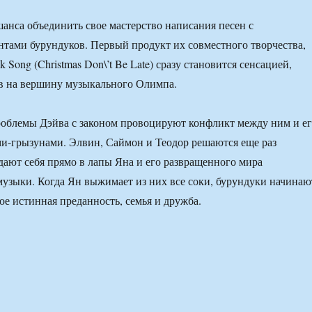
шанса объединить свое мастерство написания песен с
тами бурундуков. Первый продукт их совместного творчества,
 Song (Christmas Don\’t Be Late) сразу становится сенсацией,
в на вершину музыкального Олимпа.
роблемы Дэйва с законом провоцируют конфликт между ним и е
и-грызунами. Элвин, Саймон и Теодор решаются еще раз
тдают себя прямо в лапы Яна и его развращенного мира
узыки. Когда Ян выжимает из них все соки, бурундуки начинаю
кое истинная преданность, семья и дружба.