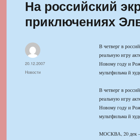
На российский эк
приключениях Элв
В четверг в росси
реальную игру акт
Автор
Опубликовано
20.12.2007
Новому году и Рож
Рубрики
Новости
мультфильма й худ
В четверг в росси
реальную игру акт
Новому году и Рож
мультфильма й худ
МОСКВА, 20 дек —