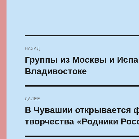
Навигация
НАЗАД
по
Группы из Москвы и Испа
Предыдущая
запись:
записям
Владивостоке
ДАЛЕЕ
В Чувашии открывается 
Следующая
запись:
творчества «Родники Рос