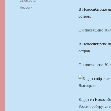
Автор
Опубликовано
23.06.2013
Рубрики
Новости
В Новосибирске н
остров.
Он посвящено 30-л
В Новосибирске н
остров.
Он посвящено 30-л
Барды из Новосиби
России соберутся 