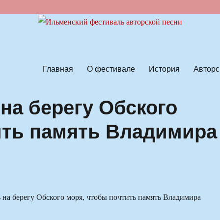
ской песни
Главная
О фестивале
История
Авторс
на берегу Обского
ить память Владимира