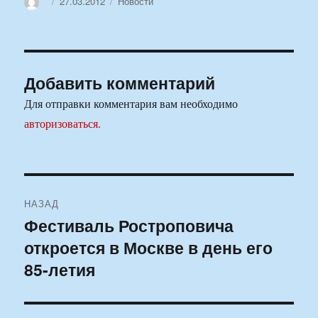
Автор
Опубликовано
Рубрики
27.03.2012
Новости
Добавить комментарий
Для отправки комментария вам необходимо
авторизоваться
.
Навигация
НАЗАД
по
Фестиваль Ростроповича
Предыдущая
откроется в Москве в день его
запись:
записям
85-летия