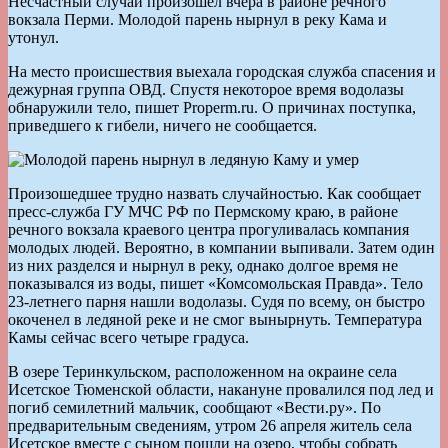
Несчастный случай произошел вчера в районе речного
вокзала Перми. Молодой парень нырнул в реку Кама и
утонул.
На место происшествия выехала городская служба спасения и
дежурная группа ОВД. Спустя некоторое время водолазы
обнаружили тело, пишет Properm.ru. О причинах поступка,
приведшего к гибели, ничего не сообщается.
Произошедшее трудно назвать случайностью. Как сообщает
пресс-служба ГУ МЧС РФ по Пермскому краю, в районе
речного вокзала краевого центра прогуливалась компания
молодых людей. Вероятно, в компании выпивали. Затем один
из них разделся и нырнул в реку, однако долгое время не
показывался из воды, пишет «Комсомольская Правда». Тело
23-летнего парня нашли водолазы. Судя по всему, он быстро
окоченел в ледяной реке и не смог вынырнуть. Температура
Камы сейчас всего четыре градуса.
В озере Теринкульском, расположенном на окраине села
Исетское Тюменской области, накануне провалился под лед и
погиб семилетний мальчик, сообщают «Вести.ру». По
предварительным сведениям, утром 26 апреля житель села
Исетское вместе с сыном пошли на озеро, чтобы собрать