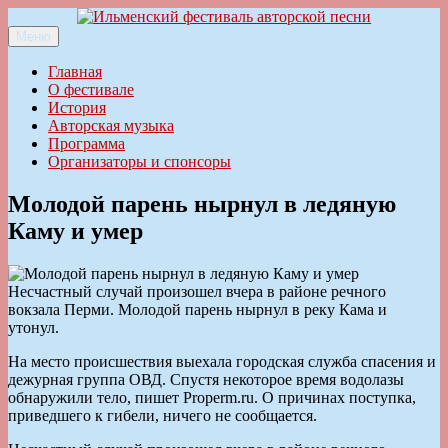
Перейти
к
Меню
Ильменский фестиваль авторской песни
содержимому
Главная
О фестивале
История
Авторская музыка
Программа
Организаторы и спонсоры
Молодой парень нырнул в ледяную
Каму и умер
Несчастный случай произошел вчера в районе речного
вокзала Перми. Молодой парень нырнул в реку Кама и
утонул.
На место происшествия выехала городская служба спасения и
дежурная группа ОВД. Спустя некоторое время водолазы
обнаружили тело, пишет Properm.ru. О причинах поступка,
приведшего к гибели, ничего не сообщается.