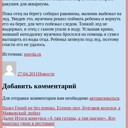
ракушек для аквариума.
Пока отец на берегу собирал раковины, мальчик выбежал на
лед. Увидев это, мужчина решил поймать ребенка и вернуть
его на берег, для чего побежал следом. Тонкий лед не
выдержал, и отец с сыном упали в воду. Услышав крики,
живший неподалеку мужчина бросился на помощь и сумел
вытащить из воды отца. Ребенка затянуло под лед, поэтому
спасти его не удалось.
Источник:
pravda.ru
Автор
Опубликовано
Рубрики
27.04.2011
Новости
Добавить комментарий
Для отправки комментария вам необходимо
авторизоваться
.
Навигация
Предыдущая
Назад
Гений не без порока. Есенин пил, Булгаков кололся, а
запись:
Маяковский любил
по
Следующая
Далее
Итоги конкурса «А там гитары, а там цыгане». Кто
записям
запись:
выиграл ужин в ресторане