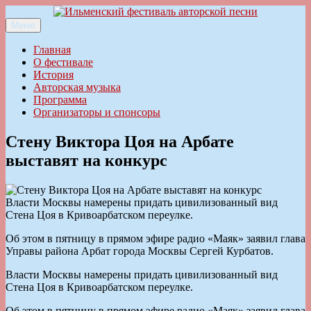
Перейти
к
Меню
Ильменский фестиваль авторской песни
содержимому
Главная
О фестивале
История
Авторская музыка
Программа
Организаторы и спонсоры
Стену Виктора Цоя на Арбате
выставят на конкурс
Власти Москвы намерены придать цивилизованный вид
Стена Цоя в Кривоарбатском переулке.
Об этом в пятницу в прямом эфире радио «Маяк» заявил глава
Управы района Арбат города Москвы Сергей Курбатов.
Власти Москвы намерены придать цивилизованный вид
Стена Цоя в Кривоарбатском переулке.
Об этом в пятницу в прямом эфире радио «Маяк» заявил глава