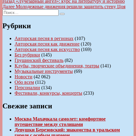
Навигация
Предыдущая
Назад
«Лучезарный ангел»: курс на литературу и историю
запись:
Следующая
Далее
Молодежные движения решили защитить стену Цоя
по
Искать:
запись:
Поиск
записям
Рубрики
Авторская песня в регионах
(107)
Авторская песня как движение
(120)
Авторская песня как искусство
(169)
Без рубрики
(145)
Грушинский фестиваль
(82)
Клубы, творческие объединения, театры
(141)
Музыкальные инструменты
(69)
Новости
(42 062)
Обо всем
(112)
Персоналии
(134)
Фестивали, конкурсы, концерты
(233)
Свежие записи
Москва Махачкала самолет: комфортное
путешествие между столицами
Девушки Березовский: знакомства в уральском
городе с особым шармом