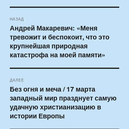
Навигация
НАЗАД
по
Андрей Макаревич: «Меня
Предыдущая
тревожит и беспокоит, что это
запись:
записям
крупнейшая природная
катастрофа на моей памяти»
ДАЛЕЕ
Без огня и меча / 17 марта
Следующая
западный мир празднует самую
запись:
удачную христианизацию в
истории Европы