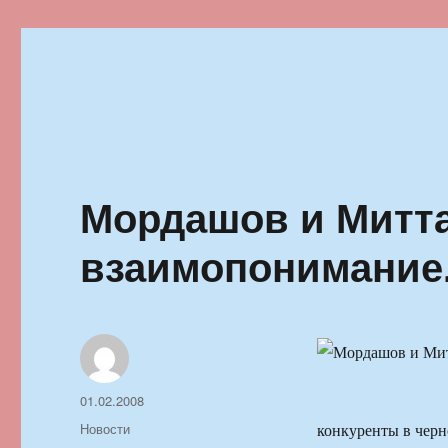
Ильменский фестиваль автор
Мордашов и Митт
взаимопонимание.
Автор
Опубликовано
01.02.2008
Рубрики
Новости
конкуренты в чер