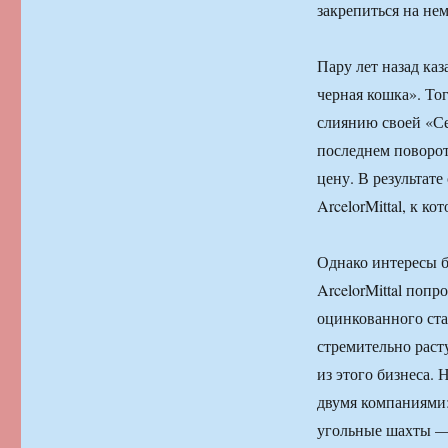
закрепиться на нем
Пару лет назад ка
черная кошка». Тог
слиянию своей «Се
последнем поворот
цену. В результат
ArcelorMittal, к к
Однако интересы б
ArcelorMittal поп
оцинкованного ста
стремительно расту
из этого бизнеса. 
двумя компаниями: 
угольные шахты —