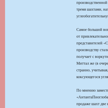
производственной 
тремя шахтами, на
углеобогатительну
Самое большой воп
от привлекательно
представителей «С
производству стал
получает с воркут
Миттал же (в очер
странно, учитывая
коксующегося угля
По мнению замести
«АнтантаПиоглобал
продаже шахт две к