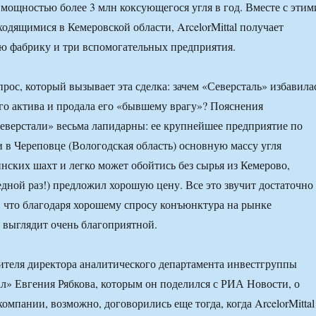
мощностью более 3 млн коксующегося угля в год. Вместе с этим
ходящимися в Кемеровской области, ArcelorMittal получает
ю фабрику и три вспомогательных предприятия.
рос, который вызывает эта сделка: зачем «Северсталь» избавила
го актива и продала его «бывшему врагу»? Пояснения
еверстали» весьма лапидарны: ее крупнейшее предприятие по
и в Череповце (Вологодская область) основную массу угля
инских шахт и легко может обойтись без сырья из Кемерово,
едной раз!) предложил хорошую цену. Все это звучит достаточно
, что благодаря хорошему спросу конъюнктура на рынке
 выглядит очень благоприятной.
теля директора аналитического департамента инвестгруппы
» Евгения Рябкова, которым он поделился с РИА Новости, о
омпании, возможно, договорились еще тогда, когда ArcelorMittal