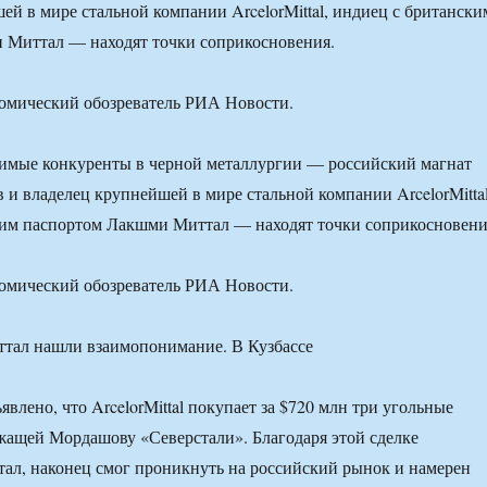
ей в мире стальной компании ArcelorMittal, индиец с британски
 Миттал — находят точки соприкосновения.
номический обозреватель РИА Новости.
мые конкуренты в черной металлургии — российский магнат
и владелец крупнейшей в мире стальной компании ArcelorMittal
ким паспортом Лакшми Миттал — находят точки соприкосновени
номический обозреватель РИА Новости.
явлено, что ArcelorMittal покупает за $720 млн три угольные
ащей Мордашову «Северстали». Благодаря этой сделке
ал, наконец смог проникнуть на российский рынок и намерен