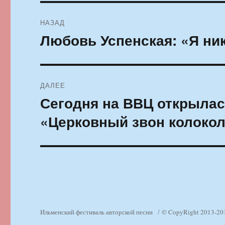
Навигация
НАЗАД
по
Любовь Успенская: «Я ни
Предыдущая
запись:
записям
ДАЛЕЕ
Сегодня на ВВЦ открылас
Следующая
запись:
«Церковный звон колоко
Ильменский фестиваль авторской песни
© CopyRight 2013-20