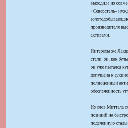
выходила из совме
«Северсталь» нужда
золотодобывающие 
производителя выс
активами.
Интересы же Лакшм
стали, он, как бул
он уже пытался ку
допущена к аукцио
полноценный актив
обеспеченность уг
Из слов Миттала с
позиций на быстро
поделенную стальн