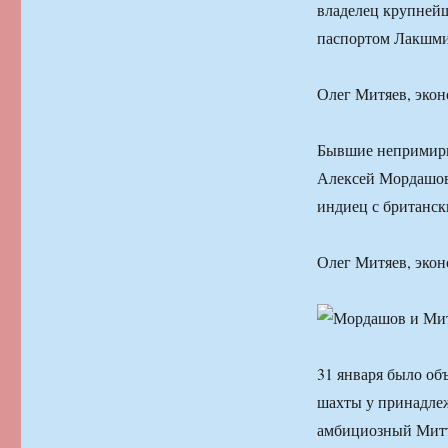
владелец крупнейш
паспортом Лакшми
Олег Митяев, эко
Бывшие непримири
Алексей Мордашов 
индиец с британс
Олег Митяев, эко
31 января было объ
шахты у принадлеж
амбициозный Митт