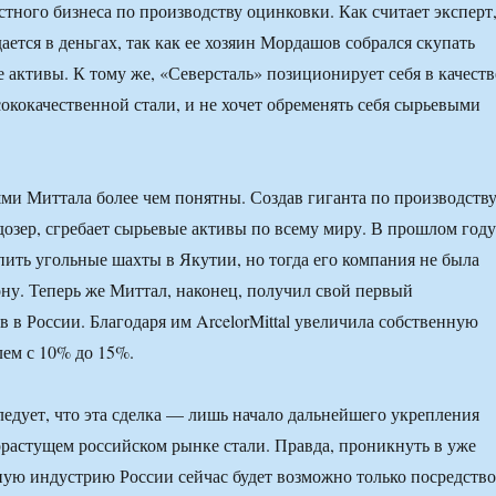
стного бизнеса по производству оцинковки. Как считает эксперт
ется в деньгах, так как ее хозяин Мордашов собрался скупать
активы. К тому же, «Северсталь» позиционирует себя в качеств
ококачественной стали, и не хочет обременять себя сырьевыми
и Миттала более чем понятны. Создав гиганта по производств
ьдозер, сгребает сырьевые активы по всему миру. В прошлом году
пить угольные шахты в Якутии, но тогда его компания не была
ну. Теперь же Миттал, наконец, получил свой первый
 в России. Благодаря им ArcelorMittal увеличила собственную
лем с 10% до 15%.
ледует, что эта сделка — лишь начало дальнейшего укрепления
растущем российском рынке стали. Правда, проникнуть в уже
ую индустрию России сейчас будет возможно только посредств