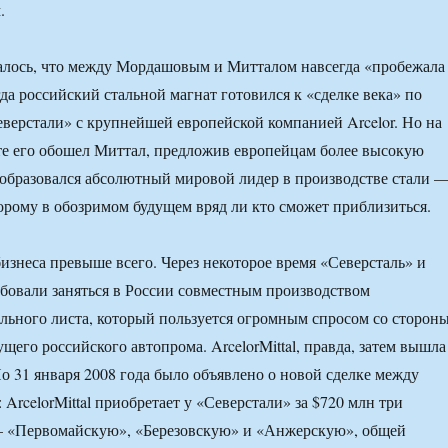
.
залось, что между Мордашовым и Митталом навсегда «пробежала
да российский стальной магнат готовился к «сделке века» по
верстали» с крупнейшей европейской компанией Arcelor. Но на
е его обошел Миттал, предложив европейцам более высокую
е образовался абсолютный мировой лидер в производстве стали 
оторому в обозримом будущем вряд ли кто сможет приблизиться.
изнеса превыше всего. Через некоторое время «Северсталь» и
робовали заняться в России совместным производством
льного листа, который пользуется огромным спросом со сторон
щего российского автопрома. ArcelorMittal, правда, затем вышла
Но 31 января 2008 года было объявлено о новой сделке между
ArcelorMittal приобретает у «Северстали» за $720 млн три
 «Первомайскую», «Березовскую» и «Анжерскую», общей