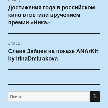
по
Достижения года в российском
Предыдущая
кино отметили вручением
запись:
записям
премии «Ника»
ДАЛЕЕ
Слава Зайцев на показе ANArKH
Следующая
by IrinaDmitrakova
запись:
ПО
Искать: