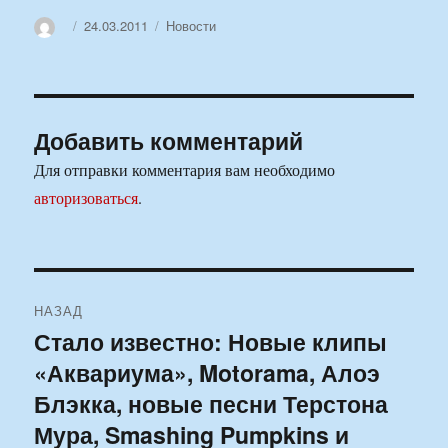
Автор
Опубликовано
Рубрики
24.03.2011
Новости
Добавить комментарий
Для отправки комментария вам необходимо
авторизоваться
.
Навигация
НАЗАД
по
Стало известно: Новые клипы
Предыдущая
«Аквариума», Motorama, Алоэ
запись:
записям
Блэкка, новые песни Терстона
Мура, Smashing Pumpkins и