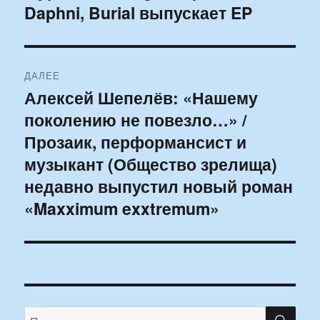
Daphni, Burial выпускает EP
ДАЛЕЕ
Алексей Шепелёв: «Нашему
Следующая
поколению не повезло…» /
запись:
Прозаик, перформансист и
музыкант (Общество зрелища)
недавно выпустил новый роман
«Maxximum exxtremum»
ПО
Искать: