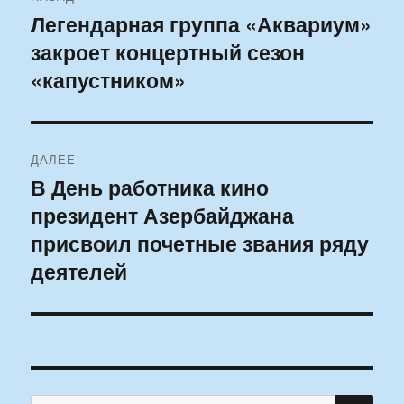
по
Легендарная группа «Аквариум»
Предыдущая
закроет концертный сезон
запись:
записям
«капустником»
ДАЛЕЕ
В День работника кино
Следующая
президент Азербайджана
запись:
присвоил почетные звания ряду
деятелей
ПО