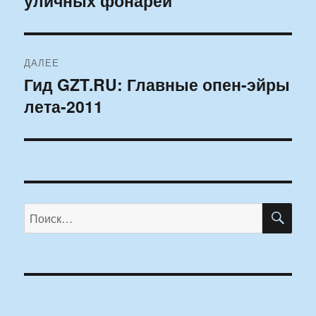
уличных фонарей
записям
ДАЛЕЕ
Гид GZT.RU: Главные опен-эйры
Следующая
лета-2011
запись:
ПО
Искать: