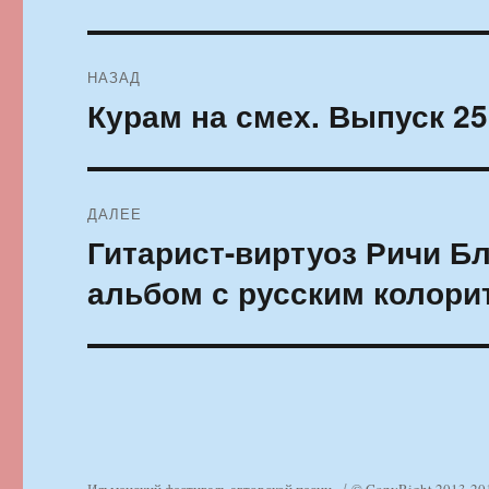
Навигация
НАЗАД
по
Курам на смех. Выпуск 25
Предыдущая
запись:
записям
ДАЛЕЕ
Гитарист-виртуоз Ричи Б
Следующая
запись:
альбом с русским колори
Ильменский фестиваль авторской песни
© CopyRight 2013-20