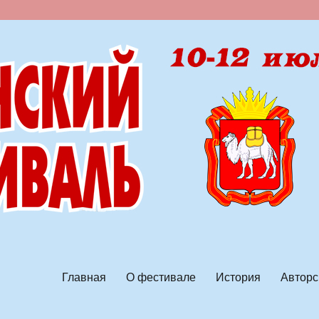
ской песни
Главная
О фестивале
История
Авторс