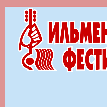
Ильменский фестиваль автор