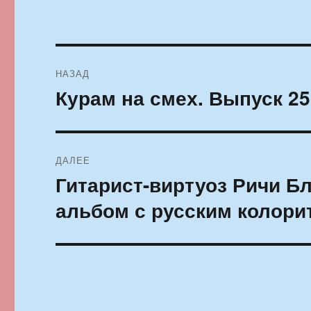
Навигация
НАЗАД
по
Курам на смех. Выпуск 25
Предыдущая
запись:
записям
ДАЛЕЕ
Гитарист-виртуоз Ричи Б
Следующая
запись:
альбом с русским колори