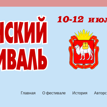
ской песни
Главная
О фестивале
История
Авторс