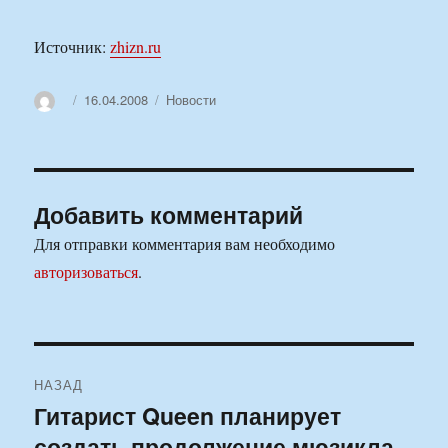
Источник:
zhizn.ru
Автор
Опубликовано
Рубрики
16.04.2008
Новости
Добавить комментарий
Для отправки комментария вам необходимо
авторизоваться
.
Навигация
НАЗАД
по
Гитарист Queen планирует
Предыдущая
создать продолжение мюзикла
запись: