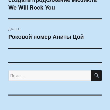
записям
We Will Rock You
ДАЛЕЕ
Роковой номер Аниты Цой
Следующая
запись:
ПО
Искать: