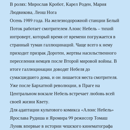
В ролях: Мирослав Кробот, Карел Роден, Мария
Людвикова, Леош Нога
Осень 1989 года. На железнодорожной станции Белый
Поток работает смотрителем Алоис Небель – тихий
интроверт, который время от времени погружается в
странный туман галлюцинаций. Чаще всего к нему
приходит призрак Доротеи, жертвы насильственного
переселения немцев после Второй мировой войны. В
итоге галлюцинации доводят Небеля до
сумасшедшего дома, и он лишается места смотрителя.
Уже после Бархатной революции, в Праге на
Центральном вокзале Небель встречает любовь всей
своей жизни Квету.
Для адаптации культового комикса «Алоис Небель»
Ярослава Рудиша и Яромира 99 режиссер Томаш
Луняк впервые в истории чешского кинематографа