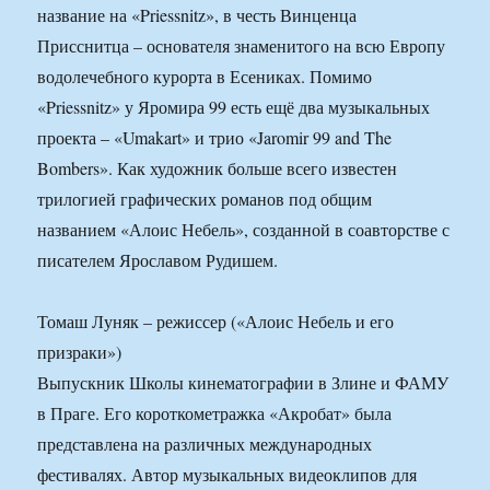
название на «Priessnitz», в честь Винценца
Присснитца – основателя знаменитого на всю Европу
водолечебного курорта в Есениках. Помимо
«Priessnitz» у Яромира 99 есть ещё два музыкальных
проекта – «Umakart» и трио «Jaromir 99 and The
Bombers». Как художник больше всего известен
трилогией графических романов под общим
названием «Алоис Небель», созданной в соавторстве с
писателем Ярославом Рудишем.
Томаш Луняк – режиссер («Алоис Небель и его
призраки»)
Выпускник Школы кинематографии в Злине и ФАМУ
в Праге. Его короткометражка «Акробат» была
представлена на различных международных
фестивалях. Автор музыкальных видеоклипов для