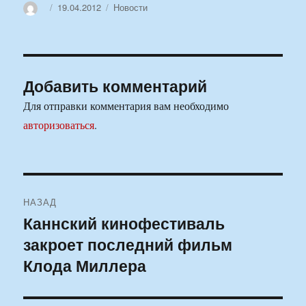
Автор
Опубликовано
Рубрики
19.04.2012
Новости
Добавить комментарий
Для отправки комментария вам необходимо
авторизоваться
.
Навигация
НАЗАД
по
Каннский кинофестиваль
Предыдущая
закроет последний фильм
запись:
записям
Клода Миллера