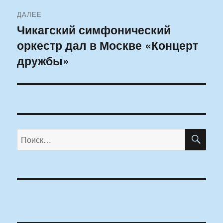
ДАЛЕЕ
Чикагский симфонический
Следующая
оркестр дал в Москве «Концерт
запись:
дружбы»
ПО
Искать: