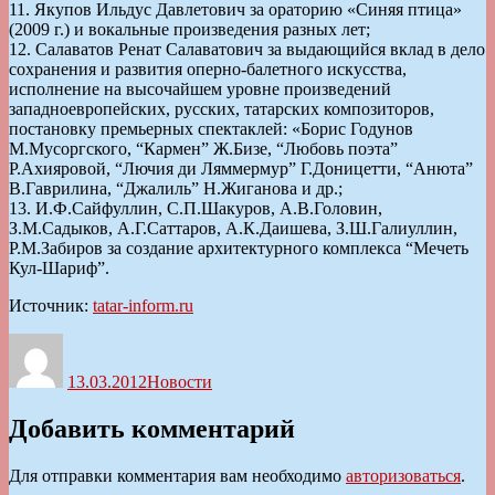
11. Якупов Ильдус Давлетович за ораторию «Синяя птица»
(2009 г.) и вокальные произведения разных лет;
12. Салаватов Ренат Салаватович за выдающийся вклад в дело
сохранения и развития оперно-балетного искусства,
исполнение на высочайшем уровне произведений
западноевропейских, русских, татарских композиторов,
постановку премьерных спектаклей: «Борис Годунов
М.Мусоргского, “Кармен” Ж.Бизе, “Любовь поэта”
Р.Ахияровой, “Лючия ди Ляммермур” Г.Доницетти, “Анюта”
В.Гаврилина, “Джалиль” Н.Жиганова и др.;
13. И.Ф.Сайфуллин, С.П.Шакуров, А.В.Головин,
З.М.Садыков, А.Г.Саттаров, А.К.Даишева, З.Ш.Галиуллин,
Р.М.Забиров за создание архитектурного комплекса “Мечеть
Кул-Шариф”.
Источник:
tatar-inform.ru
Автор
Опубликовано
Рубрики
13.03.2012
Новости
Добавить комментарий
Для отправки комментария вам необходимо
авторизоваться
.