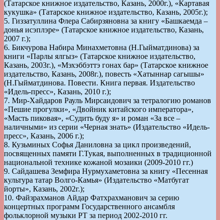
(Татарское книжное издательство, Казань, 2000г.), «Картавая
кукушка» (Татарское книжное издательство, Казань, 2005г.);
5. Гиззатуллина Флера Сабирзяновна за книгу «Башкаемда –
донья исэплэре» (Татарское книжное издательство, Казань,
2007 г.);
6. Бикчурова Набира Минахметовна (Н.Гыйматдинова) за
книги «Парлы ялгыз» (Татарское книжное издательство,
Казань, 2003г.), «Мэхэббэттэ гонах бар» (Татарское книжное
издательство, Казань, 2008г.), повесть «Хатыннар сагышы»
(Н.Гыйматдинова. Повести. Книга первая. Издательство
«Идель-пресс», Казань, 2010 г.);
7. Мир-Хайдаров Рауль Мирсаидович за тетралогию романов
«Пешие прогулки», «Двойник китайского императора»,
«Масть пиковая», «Судить буду я» и роман «За все –
наличными» из серии «Черная знать» (Издательство «Идель-
пресс», Казань, 2006 г.);
8. Кузьминых Софья Даниловна за цикл произведений,
посвященных памяти Г.Тукая, выполненных в традиционной
национальной технике кожаной мозаики (2009-2010 гг.)
9. Сайдашева Земфира Нурмухаметовна за книгу «Песенная
культура татар Волго-Камья» (Издательство «Матбугат
йорты», Казань, 2002г.);
10. Файзрахманов Айдар Фатхрахманович за серию
концертных программ Государственного ансамбля
фольклорной музыки РТ за период 2002-2010 гг.