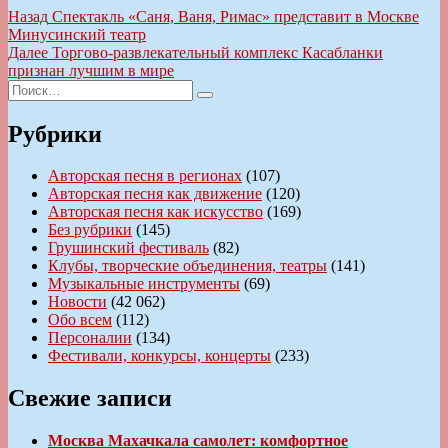
Навигация
Предыдущая
Назад
Спектакль «Саня, Ваня, Римас» представит в Москве
запись:
Минусинский театр
по
Следующая
Далее
Торгово-развлекательный комплекс Касабланки
записям
запись:
признан лучшим в мире
Искать:
Поиск
Рубрики
Авторская песня в регионах
(107)
Авторская песня как движение
(120)
Авторская песня как искусство
(169)
Без рубрики
(145)
Грушинский фестиваль
(82)
Клубы, творческие объединения, театры
(141)
Музыкальные инструменты
(69)
Новости
(42 062)
Обо всем
(112)
Персоналии
(134)
Фестивали, конкурсы, концерты
(233)
Свежие записи
Москва Махачкала самолет: комфортное