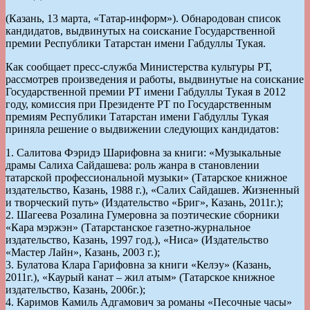
(Казань, 13 марта, «Татар-информ»). Обнародован список
кандидатов, выдвинутых на соискание Государственной
премии Республики Татарстан имени Габдуллы Тукая.
Как сообщает пресс-служба Министерства культуры РТ,
рассмотрев произведения и работы, выдвинутые на соискание
Государственной премии РТ имени Габдуллы Тукая в 2012
году, комиссия при Президенте РТ по Государственным
премиям Республики Татарстан имени Габдуллы Тукая
приняла решение о выдвижении следующих кандидатов:
1. Салитова Фэридэ Шарифовна за книги: «Музыкальные
драмы Салиха Сайдашева: роль жанра в становлении
татарской профессиональной музыки» (Татарское книжное
издательство, Казань, 1988 г.), «Салих Сайдашев. Жизненный
и творческий путь» (Издательство «Бриг», Казань, 2011г.);
2. Шагеева Розалина Гумеровна за поэтические сборники
«Кара мэржэн» (Татарстанское газетно-журнальное
издательство, Казань, 1997 год.), «Ниса» (Издательство
«Мастер Лайн», Казань, 2003 г.);
3. Булатова Клара Гарифовна за книги «Келэу» (Казань,
2011г.), «Каурый канат – жил атым» (Татарское книжное
издательство, Казань, 2006г.);
4. Каримов Камиль Адгамович за романы «Песочные часы»