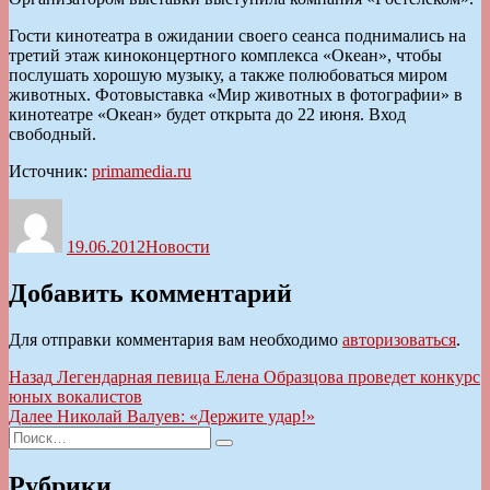
Гости кинотеатра в ожидании своего сеанса поднимались на
третий этаж киноконцертного комплекса «Океан», чтобы
послушать хорошую музыку, а также полюбоваться миром
животных. Фотовыставка «Мир животных в фотографии» в
кинотеатре «Океан» будет открыта до 22 июня. Вход
свободный.
Источник:
primamedia.ru
Автор
Опубликовано
Рубрики
19.06.2012
Новости
Добавить комментарий
Для отправки комментария вам необходимо
авторизоваться
.
Навигация
Предыдущая
Назад
Легендарная певица Елена Образцова проведет конкурс
запись:
юных вокалистов
по
Следующая
Далее
Николай Валуев: «Держите удар!»
записям
Искать:
запись:
Поиск
Рубрики