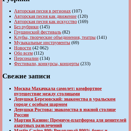
Авторская песня в регионах
(107)
Авторская песня как движение
(120)
Авторская песня как искусство
(169)
Без рубрики
(145)
Грушинский фестиваль
(82)
Клубы, творческие объединения, театры
(141)
Музыкальные инструменты
(69)
Новости
(42 062)
Обо всем
(112)
Персоналии
(134)
Фестивали, конкурсы, концерты
(233)
Свежие записи
Москва Махачкала самолет: комфортное
путешествие между столицами
Девушки Березовский: знакомства в уральском
городе с особым шармом
Девушки Ростова: знакомства в южной столице
России
Мартин Казино: Премиум-платформа для ценителей
азартных развлечений
Martin Casino 800: Рекордный 800% бонус и