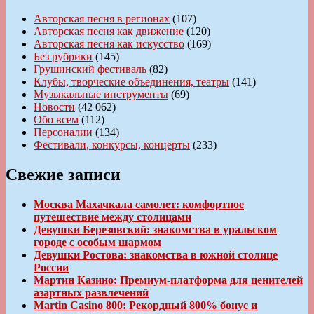
Авторская песня в регионах
(107)
Авторская песня как движение
(120)
Авторская песня как искусство
(169)
Без рубрики
(145)
Грушинский фестиваль
(82)
Клубы, творческие объединения, театры
(141)
Музыкальные инструменты
(69)
Новости
(42 062)
Обо всем
(112)
Персоналии
(134)
Фестивали, конкурсы, концерты
(233)
Свежие записи
Москва Махачкала самолет: комфортное
путешествие между столицами
Девушки Березовский: знакомства в уральском
городе с особым шармом
Девушки Ростова: знакомства в южной столице
России
Мартин Казино: Премиум-платформа для ценителей
азартных развлечений
Martin Casino 800: Рекордный 800% бонус и