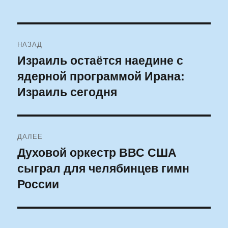
Навигация
НАЗАД
по
Израиль остаётся наедине с
Предыдущая
ядерной программой Ирана:
запись:
записям
Израиль сегодня
ДАЛЕЕ
Духовой оркестр ВВС США
Следующая
сыграл для челябинцев гимн
запись:
России