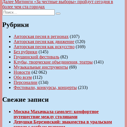
Следующая
Далее
Митинги «За честные выборы» пройдут сегодня в
записям
запись:
более чем ста городах
Искать:
Поиск
Рубрики
Авторская песня в регионах
(107)
Авторская песня как движение
(120)
Авторская песня как искусство
(169)
Без рубрики
(145)
Грушинский фестиваль
(82)
Клубы, творческие объединения, театры
(141)
Музыкальные инструменты
(69)
Новости
(42 062)
Обо всем
(112)
Персоналии
(134)
Фестивали, конкурсы, концерты
(233)
Свежие записи
Москва Махачкала самолет: комфортное
путешествие между столицами
Девушки Березовский: знакомства в уральском
городе с особым шармом