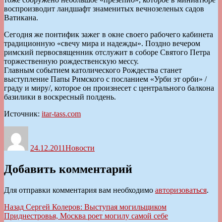
воспроизводит ландшафт знаменитых вечнозеленых садов
Ватикана.
Сегодня же понтифик зажег в окне своего рабочего кабинета
традиционную «свечу мира и надежды». Поздно вечером
римский первосвященник отслужит в соборе Святого Петра
торжественную рождественскую мессу.
Главным событием католического Рождества станет
выступление Папы Римского с посланием «Урби эт орби» /
граду и миру/, которое он произнесет с центрального балкона
базилики в воскресный полдень.
Источник:
itar-tass.com
Автор
Опубликовано
Рубрики
24.12.2011
Новости
Добавить комментарий
Для отправки комментария вам необходимо
авторизоваться
.
Навигация
Предыдущая
Назад
Сергей Колеров: Выступая могильщиком
запись:
Приднестровья, Москва роет могилу самой себе
по