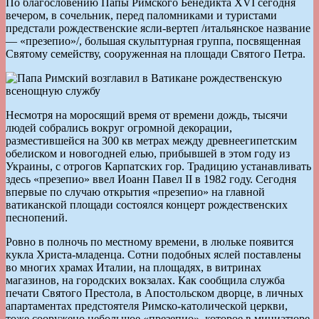
По благословению Папы Римского Бенедикта XVI сегодня
вечером, в сочельник, перед паломниками и туристами
предстали рождественские ясли-вертеп /итальянское название
— «презепио»/, большая скульптурная группа, посвященная
Святому семейству, сооруженная на площади Святого Петра.
Несмотря на моросящий время от времени дождь, тысячи
людей собрались вокруг огромной декорации,
разместившейся на 300 кв метрах между древнеегипетским
обелиском и новогодней елью, прибывшей в этом году из
Украины, с отрогов Карпатских гор. Традицию устанавливать
здесь «презепио» ввел Иоанн Павел II в 1982 году. Сегодня
впервые по случаю открытия «презепио» на главной
ватиканской площади состоялся концерт рождественских
песнопений.
Ровно в полночь по местному времени, в люльке появится
кукла Христа-младенца. Сотни подобных яслей поставлены
во многих храмах Италии, на площадях, в витринах
магазинов, на городских вокзалах. Как сообщила служба
печати Святого Престола, в Апостольском дворце, в личных
апартаментах предстоятеля Римско-католической церкви,
тоже сооружено небольшое «презепио», которое в миниатюре