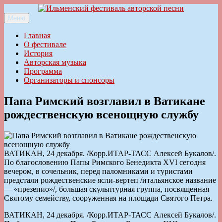
Перейти
к
Меню
Ильменский фестиваль авторской песни
содержимому
Главная
О фестивале
История
Авторская музыка
Программа
Организаторы и спонсоры
Папа Римский возглавил в Ватикане
рождественскую всенощную службу
ВАТИКАН, 24 декабря. /Корр.ИТАР-ТАСС Алексей Букалов/.
По благословению Папы Римского Бенедикта XVI сегодня
вечером, в сочельник, перед паломниками и туристами
предстали рождественские ясли-вертеп /итальянское название
— «презепио»/, большая скульптурная группа, посвященная
Святому семейству, сооруженная на площади Святого Петра.
ВАТИКАН, 24 декабря. /Корр.ИТАР-ТАСС Алексей Букалов/.