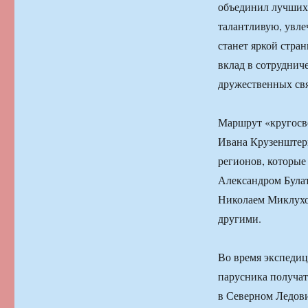
объединил лучших 
талантливую, увле
станет яркой стра
вклад в сотруднич
дружественных свя
Маршрут «кругосв
Ивана Крузенштерн
регионов, которы
Александром Була
Николаем Миклухо
другими.
Во время экспедиц
парусника получат
в Северном Ледови