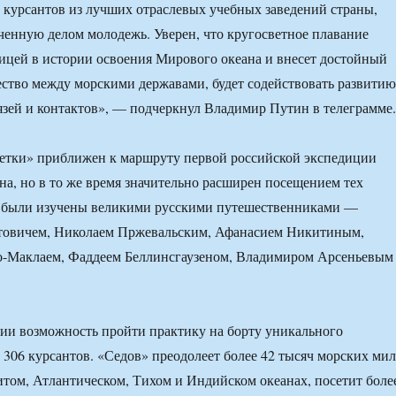
курсантов из лучших отраслевых учебных заведений страны,
ченную делом молодежь. Уверен, что кругосветное плавание
ницей в истории освоения Мирового океана и внесет достойный
ество между морскими державами, будет содействовать развитию
зей и контактов», — подчеркнул Владимир Путин в телеграмме.
етки» приближен к маршруту первой российской экспедиции
а, но в то же время значительно расширен посещением тех
е были изучены великими русскими путешественниками —
товичем, Николаем Пржевальским, Афанасием Никитиным,
-Маклаем, Фаддеем Беллинсгаузеном, Владимиром Арсеньевым
ии возможность пройти практику на борту уникального
 306 курсантов. «Седов» преодолеет более 42 тысяч морских мил
том, Атлантическом, Тихом и Индийском океанах, посетит боле