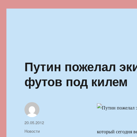
Ильменский фестиваль автор
Путин пожелал эк
футов под килем
Автор
Опубликовано
20.05.2012
Рубрики
Новости
который сегодня в