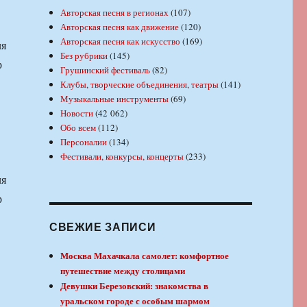
Авторская песня в регионах
(107)
Авторская песня как движение
(120)
Авторская песня как искусство
(169)
ля
Без рубрики
(145)
р
Грушинский фестиваль
(82)
Клубы, творческие объединения, театры
(141)
Музыкальные инструменты
(69)
Новости
(42 062)
Обо всем
(112)
Персоналии
(134)
Фестивали, конкурсы, концерты
(233)
ля
р
СВЕЖИЕ ЗАПИСИ
Москва Махачкала самолет: комфортное
путешествие между столицами
Девушки Березовский: знакомства в
уральском городе с особым шармом