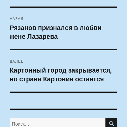
Навигация
НАЗАД
по
Рязанов признался в любви
Предыдущая
жене Лазарева
запись:
записям
ДАЛЕЕ
Картонный город закрывается,
Следующая
но страна Картония остается
запись:
ПО
Искать: