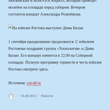
Московский и Всея Руси Кирилл, который проведет
молебен на площади перед собором. Вечером
состоится концерт Александра Розенбаума.
1 сентября празднование продолжится. С юбилеем
Ростовчан поздравят группа «Технология» и Дима
Билан. Его концерт начнется в 22.00 на Соборной
площади. Полную программу торжеств в честь юбилея
Ростова смотрите здесь.
Источник:
yar.aif.ru
Автор
Опубликовано
Рубрики
16.08.2012
Новости