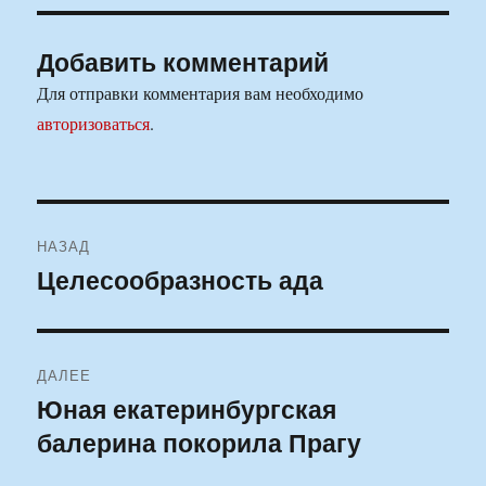
Добавить комментарий
Для отправки комментария вам необходимо
авторизоваться
.
Навигация
НАЗАД
по
Целесообразность ада
Предыдущая
запись:
записям
ДАЛЕЕ
Юная екатеринбургская
Следующая
балерина покорила Прагу
запись: