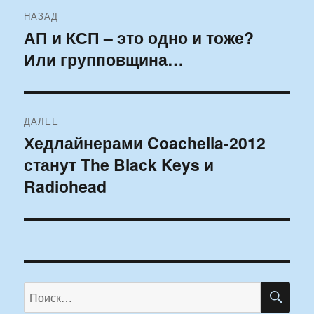
Навигация
НАЗАД
по
АП и КСП – это одно и тоже?
Предыдущая
Или групповщина…
запись:
записям
ДАЛЕЕ
Хедлайнерами Coachella-2012
Следующая
станут The Black Keys и
запись:
Radiohead
ПО
Искать: