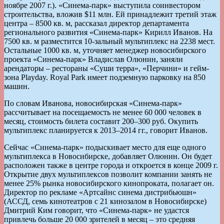
ноябре 2007 г.). «Синема-парк» выступила соинвестором
строительства, вложив $11 млн. Ей принадлежит третий этаж
центра – 8500 кв. м, рассказал директор департамента
регионального развития «Синема-парк» Кирилл Иванов. На
7500 кв. м разместится 10-зальный мультиплекс на 2238 мест.
Остальные 1000 кв. м, уточняет менеджер новосибирского
проекта «Синема-парк» Владислав Олюнин, заняли
арендаторы – рестораны «Суши терра», «Перчини» и гейм-
зона Playday. Royal Park имеет подземную парковку на 850
машин.
По словам Иванова, новосибирская «Синема-парк»
рассчитывает на посещаемость не менее 60 000 человек в
месяц, стоимость билета составит 200–300 руб. Окупить
мультиплекс планируется к 2013–2014 гг., говорит Иванов.
Сейчас «Синема-парк» подыскивает место для еще одного
мультиплекса в Новосибирске, добавляет Олюнин. Он будет
расположен также в центре города и откроется в конце 2009 г.
Открытие двух мультиплексов позволит компании занять не
менее 25% рынка новосибирского кинопроката, полагает он.
Директор по рекламе «Артсайнс синема дистрибьюшн»
(АССД, семь кинотеатров с 21 кинозалом в Новосибирске)
Дмитрий Ким говорит, что «Синема-парк» не удастся
привлечь больше 20 000 зрителей в месяц – это средняя