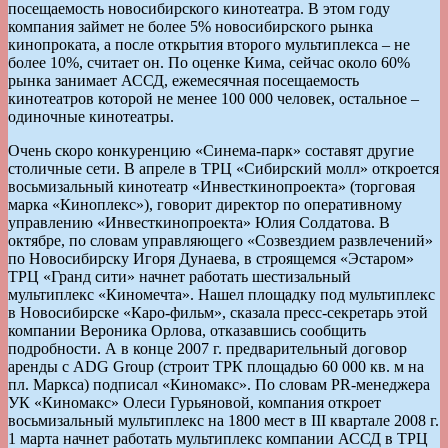
посещаемость новосибирского кинотеатра. В этом году
компания займет не более 5% новосибирского рынка
кинопроката, а после открытия второго мультиплекса – не
более 10%, считает он. По оценке Кима, сейчас около 60%
рынка занимает АССД, ежемесячная посещаемость
кинотеатров которой не менее 100 000 человек, остальное –
одиночные кинотеатры.
Очень скоро конкуренцию «Синема-парк» составят другие
столичные сети. В апреле в ТРЦ «Сибирский молл» откроется
восьмизальный кинотеатр «Инвесткинопроекта» (торговая
марка «Киноплекс»), говорит директор по оперативному
управлению «Инвесткинопроекта» Юлия Солдатова. В
октябре, по словам управляющего «Созвездием развлечений»
по Новосибирску Игоря Дунаева, в строящемся «Эстаром»
ТРЦ «Гранд сити» начнет работать шестизальный
мультиплекс «Киномечта». Нашел площадку под мультиплекс
в Новосибирске «Каро-фильм», сказала пресс-секретарь этой
компании Вероника Орлова, отказавшись сообщить
подробности. А в конце 2007 г. предварительный договор
аренды с ADG Group (строит ТРК площадью 60 000 кв. м на
пл. Маркса) подписал «Киномакс». По словам PR-менеджера
УК «Киномакс» Олеси Гурьяновой, компания откроет
восьмизальный мультиплекс на 1800 мест в III квартале 2008 г.
1 марта начнет работать мультиплекс компании АССД в ТРЦ