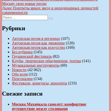
запись:
Москву свои новые песни
по
Следующая
Далее
Портреты ярких звезд и неординарных личностей
записям
запись:
современности
Искать:
Поиск
Рубрики
Авторская песня в регионах
(107)
Авторская песня как движение
(120)
Авторская песня как искусство
(169)
Без рубрики
(145)
Грушинский фестиваль
(82)
Клубы, творческие объединения, театры
(141)
Музыкальные инструменты
(69)
Новости
(42 062)
Обо всем
(112)
Персоналии
(134)
Фестивали, конкурсы, концерты
(233)
Свежие записи
Москва Махачкала самолет: комфортное
путешествие между столицами