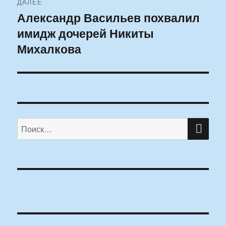
ДАЛЕЕ
Александр Васильев похвалил
Следующая
имидж дочерей Никиты
запись:
Михалкова
ПО
Искать: