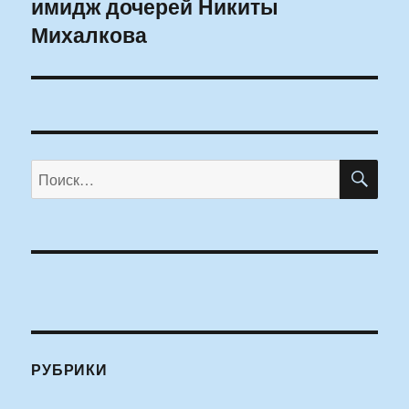
имидж дочерей Никиты
запись:
Михалкова
ПО
Искать:
РУБРИКИ