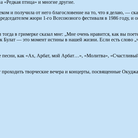
 «Редкая птица» и многие другие.
овеком и получила от него благословение на то, что я делаю, — 
едседателем жюри 1-го Всесоюзного фестиваля в 1986 году, и он
н тогда в гримерке сказал мне: „Мне очень нравится, как вы пое
к Булат — это момент истины в нашей жизни. Если есть слово „ч
ые песни, как «Ах, Арбат, мой Арбат…», «Молитва», «Счастливы
т проходить творческие вечера и концерты, посвященные Окуджа