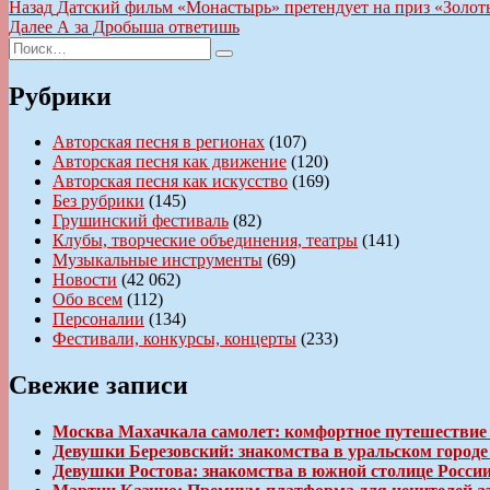
Навигация
Предыдущая
Назад
Датский фильм «Монастырь» претендует на приз «Золот
запись:
Следующая
Далее
А за Дробыша ответишь
по
Искать:
запись:
Поиск
записям
Рубрики
Авторская песня в регионах
(107)
Авторская песня как движение
(120)
Авторская песня как искусство
(169)
Без рубрики
(145)
Грушинский фестиваль
(82)
Клубы, творческие объединения, театры
(141)
Музыкальные инструменты
(69)
Новости
(42 062)
Обо всем
(112)
Персоналии
(134)
Фестивали, конкурсы, концерты
(233)
Свежие записи
Москва Махачкала самолет: комфортное путешествие
Девушки Березовский: знакомства в уральском город
Девушки Ростова: знакомства в южной столице Росси