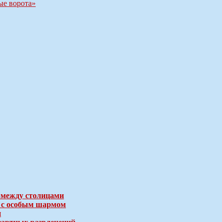
ые ворота»
 между столицами
е с особым шармом
и