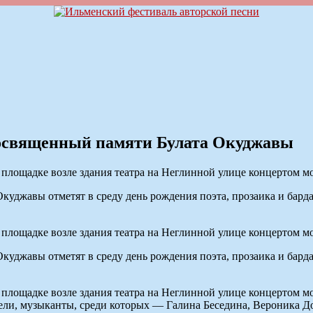
посвященный памяти Булата Окуджавы
на площадке возле здания театра на Неглинной улице концертом 
уджавы отметят в среду день рождения поэта, прозаика и бард
на площадке возле здания театра на Неглинной улице концертом 
уджавы отметят в среду день рождения поэта, прозаика и бард
на площадке возле здания театра на Неглинной улице концертом м
сатели, музыканты, среди которых — Галина Беседина, Вероника