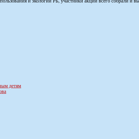
пользования и экологии РБ, участники акции всего собрали и в
ным детям
ова