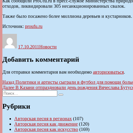
Как сообщили ProUfu.ru в пресс-службе Министерства природо
отходов, ликвидировали 305 несанкционированных свалок.
Также было посажено более миллиона деревьев и кустарников.
Источник:
proufu.ru
Автор
Опубликовано
Рубрики
17.10.2011
Новости
Добавить комментарий
Для отправки комментария вам необходимо
авторизоваться
.
Навигация
Предыдущая
Назад
Политики и артисты сыграли в футбол для помощи боль
запись:
Следующая
Далее
В Казани отпраздновали день рождения Вячеслава Бутус
по
Искать:
запись:
Поиск
записям
Рубрики
Авторская песня в регионах
(107)
Авторская песня как движение
(120)
Авторская песня как искусство
(169)