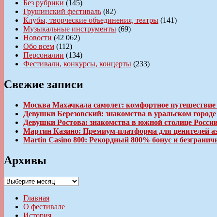
Без рубрики
(145)
Грушинский фестиваль
(82)
Клубы, творческие объединения, театры
(141)
Музыкальные инструменты
(69)
Новости
(42 062)
Обо всем
(112)
Персоналии
(134)
Фестивали, конкурсы, концерты
(233)
Свежие записи
Москва Махачкала самолет: комфортное путешествие
Девушки Березовский: знакомства в уральском город
Девушки Ростова: знакомства в южной столице Росси
Мартин Казино: Премиум-платформа для ценителей а
Martin Casino 800: Рекордный 800% бонус и безгран
Архивы
Архивы
Главная
О фестивале
История