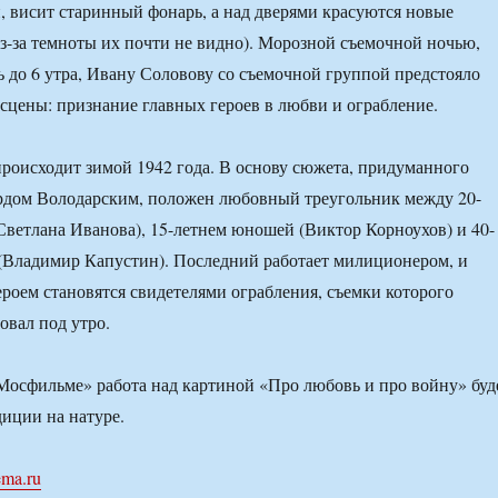
й, висит старинный фонарь, а над дверями красуются новые
из-за темноты их почти не видно). Морозной съемочной ночью,
ь до 6 утра, Ивану Соловову со съемочной группой предстояло
 сцены: признание главных героев в любви и ограбление.
роисходит зимой 1942 года. В основу сюжета, придуманного
рдом Володарским, положен любовный треугольник между 20-
Светлана Иванова), 15-летнем юношей (Виктор Корноухов) и 40-
(Владимир Капустин). Последний работает милиционером, и
героем становятся свидетелями ограбления, съемки которого
овал под утро.
Мосфильме» работа над картиной «Про любовь и про войну» буд
диции на натуре.
ema.ru