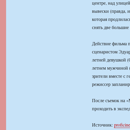
центре, над улице
вывески (правда, 
которая продлилас
снять две большие
Действие фильма п
сценаристом Эдуа
летней девушкой (
летнем мужчиной 
зрители вместе с 
режиссер запланир
После съемок на «
проходить в экспе
Источник:
proficin