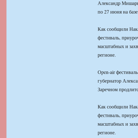
Александр Мишари
по 27 июня на баз
Как сообщили Нак
фестиваль, приуро
масштабных и зах
регионе.
Оpen-air фестивал
губернатор Алекс
Заречном продлитс
Как сообщили Нак
фестиваль, приуро
масштабных и зах
регионе.