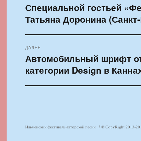
по
Специальной гостьей «Ф
Предыдущая
запись:
записям
Татьяна Доронина (Санкт-
ДАЛЕЕ
Автомобильный шрифт от 
Следующая
запись:
категории Design в Канна
Ильменский фестиваль авторской песни
© CopyRight 2013-20