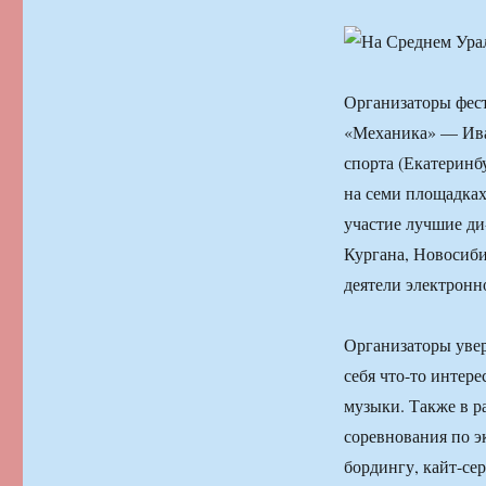
Организаторы фест
«Механика» — Иван
спорта (Екатеринб
на семи площадка
участие лучшие ди
Кургана, Новосиби
деятели электронн
Организаторы увер
себя что-то интер
музыки. Также в р
соревнования по э
бордингу, кайт-се