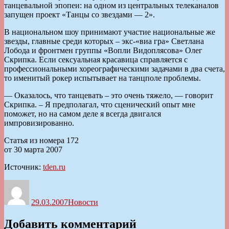
танцевальной эпопеи: на одном из центральных телеканалов
запущен проект «Танцы со звездами — 2».
В национальном шоу принимают участие национальные же
звезды, главные среди которых – экс-«виа гра» Светлана
Лобода и фронтмен группы «Вопли Видоплясова» Олег
Скрипка. Если сексуальная красавица справляется с
профессиональными хореографическими задачами в два счета,
то именитый рокер испытывает на танцполе проблемы.
— Оказалось, что танцевать – это очень тяжело, — говорит
Скрипка. – Я предполагал, что сценический опыт мне
поможет, но на самом деле я всегда двигался
импровизированно.
Статья из номера 172
от 30 марта 2007
Источник:
tden.ru
Автор
Опубликовано
Рубрики
29.03.2007
Новости
Добавить комментарий