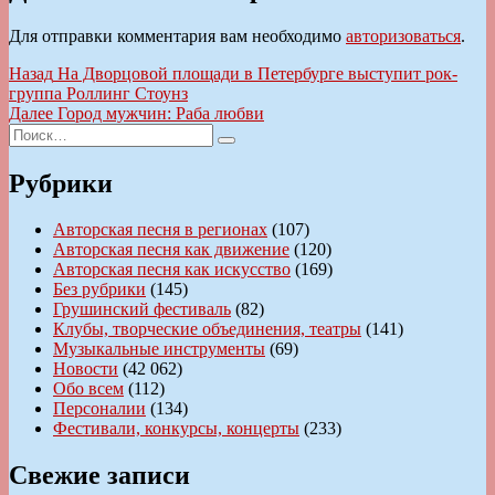
Для отправки комментария вам необходимо
авторизоваться
.
Навигация
Предыдущая
Назад
На Дворцовой площади в Петербурге выступит рок-
запись:
группа Роллинг Стоунз
по
Следующая
Далее
Город мужчин: Раба любви
записям
Искать:
запись:
Поиск
Рубрики
Авторская песня в регионах
(107)
Авторская песня как движение
(120)
Авторская песня как искусство
(169)
Без рубрики
(145)
Грушинский фестиваль
(82)
Клубы, творческие объединения, театры
(141)
Музыкальные инструменты
(69)
Новости
(42 062)
Обо всем
(112)
Персоналии
(134)
Фестивали, конкурсы, концерты
(233)
Свежие записи