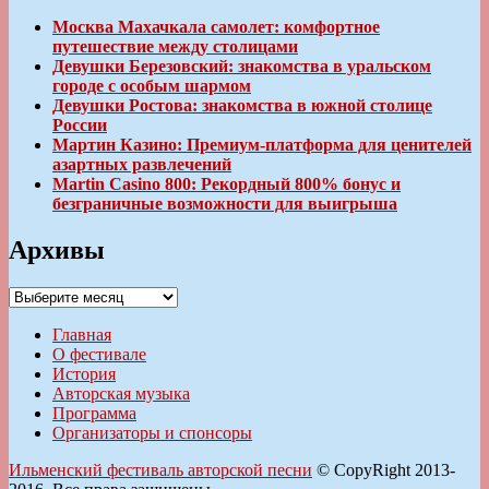
Москва Махачкала самолет: комфортное
путешествие между столицами
Девушки Березовский: знакомства в уральском
городе с особым шармом
Девушки Ростова: знакомства в южной столице
России
Мартин Казино: Премиум-платформа для ценителей
азартных развлечений
Martin Casino 800: Рекордный 800% бонус и
безграничные возможности для выигрыша
Архивы
Архивы
Главная
О фестивале
История
Авторская музыка
Программа
Организаторы и спонсоры
Ильменский фестиваль авторской песни
© CopyRight 2013-