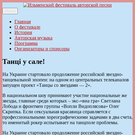
Перейти
к
Меню
Ильменский фестиваль авторской песни
содержимому
Главная
О фестивале
История
Авторская музыка
Программа
Организаторы и спонсоры
Танцi у сале!
На Украине стартовало продолжение российской звездно-
танцевальной эпопеи: на одном из центральных телеканалов
запущен проект «Танцы со звездами — 2».
В национальном шоу принимают участие национальные же
звезды, главные среди которых – экс-«виа гра» Светлана
Лобода и фронтмен группы «Вопли Видоплясова» Олег
Скрипка. Если сексуальная красавица справляется с
профессиональными хореографическими задачами в два счета,
то именитый рокер испытывает на танцполе проблемы.
На Украине стартовало продолжение российской звездно-