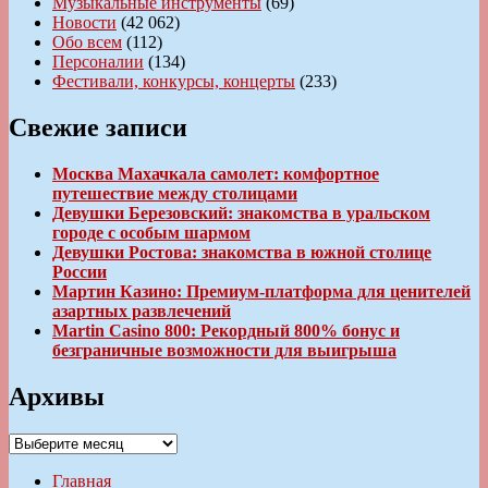
Музыкальные инструменты
(69)
Новости
(42 062)
Обо всем
(112)
Персоналии
(134)
Фестивали, конкурсы, концерты
(233)
Свежие записи
Москва Махачкала самолет: комфортное
путешествие между столицами
Девушки Березовский: знакомства в уральском
городе с особым шармом
Девушки Ростова: знакомства в южной столице
России
Мартин Казино: Премиум-платформа для ценителей
азартных развлечений
Martin Casino 800: Рекордный 800% бонус и
безграничные возможности для выигрыша
Архивы
Архивы
Главная