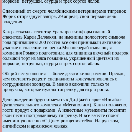
моркови, петрушки, огурца и трех сортов яблок.
Спасенный от смерти челябинскими ветеринарами тигренок
Жорик отпразднует завтра, 29 апреля, свой первый день
рождения.
Как рассказал агентству Урал-пресс-информ главный
спаситель Карен Даллакян, на именины полосатого символа
года приглашены 200 гостей все они принимали активное
участие в спасении тигренка.Мясоперерабатывающая
компания Ромкор подготовила для хищника вкусный подарок
большой торт из мяса говядины, украшенный цветами из
моркови, петрушки, огурца и трех сортов яблок.
Общий вес угощения — более десяти килограммов. Прежде,
чем составить рецепт, специалисты консультировались с
сотрудниками зоопарка. В меню включили только те
продукты, которые нужны тигренку для игр и роста.
День рождения будут отмечать в Ди-Джей парке «Инсайд»
(развлекательного комплекса «Мегаполис»). Как и положено,
гости придут с подарками. А известные музыканты посвятят
свои песни пострадавшему тигренку. И все вместе споют
именинную песню «С Днем рождения тебя». На русском,
английском и армянском языках.