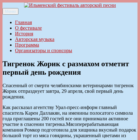
Перейти
к
Меню
Ильменский фестиваль авторской песни
содержимому
Главная
О фестивале
История
Авторская музыка
Программа
Организаторы и спонсоры
Тигренок Жорик с размахом отметит
первый день рождения
Спасенный от смерти челябинскими ветеринарами тигренок
Жорик отпразднует завтра, 29 апреля, свой первый день
рождения.
Как рассказал агентству Урал-пресс-информ главный
спаситель Карен Даллакян, на именины полосатого символа
года приглашены 200 гостей все они принимали активное
участие в спасении тигренка.Мясоперерабатывающая
компания Ромкор подготовила для хищника вкусный подарок
большой торт из мяса говядины, украшенный цветами из