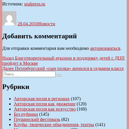
Источник:
uralpress.ru
Автор
Опубликовано
Рубрики
28.04.2010
Новости
Добавить комментарий
Для отправки комментария вам необходимо
авторизоваться
.
Навигация
Предыдущая
Назад
Благотворительный аукцион в поддержку детей с ДЦП
запись:
пройдет в Москве
по
Следующая
Далее
Петербургский «сын полка» женился в седьмом классе
записям
Искать:
запись:
Поиск
Рубрики
Авторская песня в регионах
(107)
Авторская песня как движение
(120)
Авторская песня как искусство
(169)
Без рубрики
(145)
Грушинский фестиваль
(82)
Клубы, творческие объединения, театры
(141)