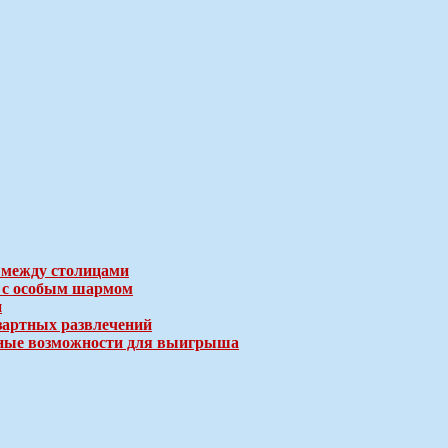
 между столицами
е с особым шармом
и
зартных развлечений
ичные возможности для выигрыша