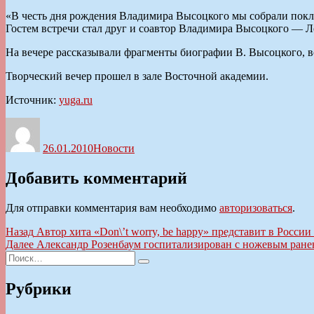
«В честь дня рождения Владимира Высоцкого мы собрали покло
Гостем встречи стал друг и соавтор Владимира Высоцкого — Л
На вечере рассказывали фрагменты биографии В. Высоцкого, вс
Творческий вечер прошел в зале Восточной академии.
Источник:
yuga.ru
Автор
Опубликовано
Рубрики
26.01.2010
Новости
Добавить комментарий
Для отправки комментария вам необходимо
авторизоваться
.
Навигация
Предыдущая
Назад
Автор хита «Don\’t worry, be happy» представит в Росс
запись:
Следующая
Далее
Александр Розенбаум госпитализирован с ножевым ран
по
Искать:
запись:
Поиск
записям
Рубрики