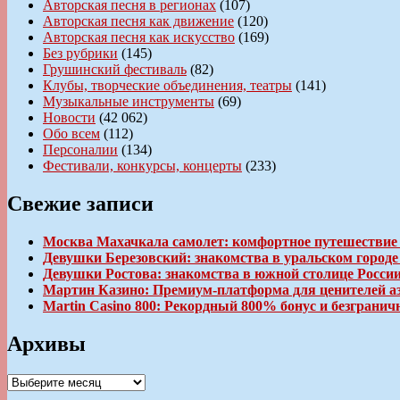
Авторская песня в регионах
(107)
Авторская песня как движение
(120)
Авторская песня как искусство
(169)
Без рубрики
(145)
Грушинский фестиваль
(82)
Клубы, творческие объединения, театры
(141)
Музыкальные инструменты
(69)
Новости
(42 062)
Обо всем
(112)
Персоналии
(134)
Фестивали, конкурсы, концерты
(233)
Свежие записи
Москва Махачкала самолет: комфортное путешествие
Девушки Березовский: знакомства в уральском город
Девушки Ростова: знакомства в южной столице Росси
Мартин Казино: Премиум-платформа для ценителей а
Martin Casino 800: Рекордный 800% бонус и безгран
Архивы
Архивы