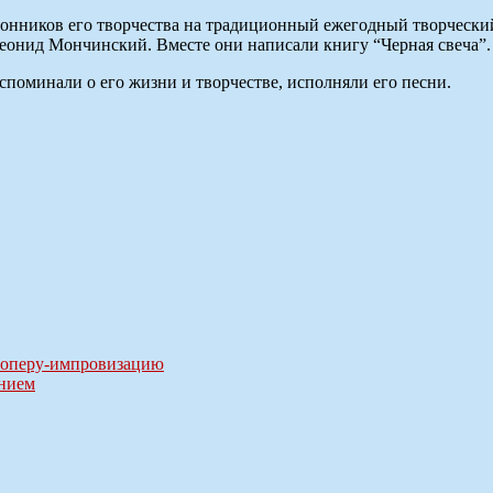
нников его творчества на традиционный ежегодный творческий 
еонид Мончинский. Вместе они написали книгу “Черная свеча”.
поминали о его жизни и творчестве, исполняли его песни.
ии оперу-импровизацию
ением