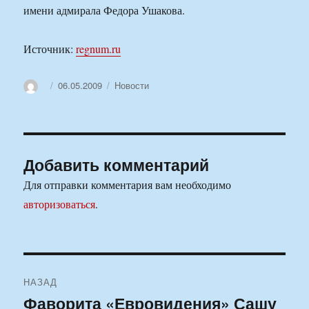
имени адмирала Федора Ушакова.
Источник:
regnum.ru
Автор
Опубликовано
Рубрики
06.05.2009
Новости
Добавить комментарий
Для отправки комментария вам необходимо
авторизоваться
.
Навигация
НАЗАД
по
Фаворита «Евровидения» Сашу
Предыдущая