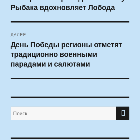
Рыбака вдохновляет Лобода
запись:
записям
ДАЛЕЕ
День Победы регионы отметят
Следующая
традиционно военными
запись:
парадами и салютами
ПО
Искать: