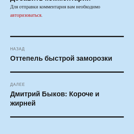
Для отправки комментария вам необходимо
авторизоваться
.
Навигация
НАЗАД
по
Оттепель быстрой заморозки
Предыдущая
запись:
записям
ДАЛЕЕ
Дмитрий Быков: Короче и
Следующая
жирней
запись: