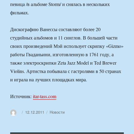
певица /в альбоме Storm/ и снялась в нескольких
фильмах.
Дискографию Ванессы составляют более 20
студийных альбомов и 11 синглов. В большей части
своих произведений Мэй использует скрипку «Gizmo»
работы Гваданьини, изготовленную в 1761 году, а
также электроскрипки Zeta Jazz Model и Ted Brewer
Violins. Артистка побывала с гастролями в 50 странах
и играла на лучших площадках мира.
Источник:
itar-tass.com
Автор
Опубликовано
Рубрики
12.12.2011
Новости