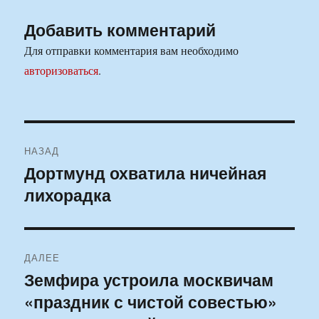
Добавить комментарий
Для отправки комментария вам необходимо
авторизоваться
.
Навигация
НАЗАД
по
Дортмунд охватила ничейная
Предыдущая
лихорадка
запись:
записям
ДАЛЕЕ
Земфира устроила москвичам
Следующая
«праздник с чистой совестью»
запись: