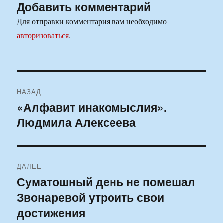
Добавить комментарий
Для отправки комментария вам необходимо
авторизоваться
.
Навигация
НАЗАД
по
«Алфавит инакомыслия».
Предыдущая
Людмила Алексеева
запись:
записям
ДАЛЕЕ
Суматошный день не помешал
Следующая
Звонаревой утроить свои
запись:
достижения