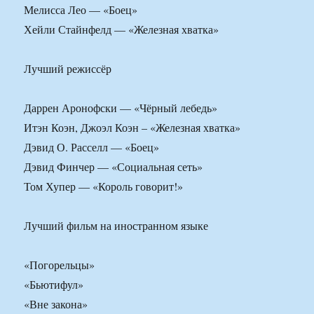
Мелисса Лео — «Боец»
Хейли Стайнфелд — «Железная хватка»
Лучший режиссёр
Даррен Аронофски — «Чёрный лебедь»
Итэн Коэн, Джоэл Коэн – «Железная хватка»
Дэвид О. Расселл — «Боец»
Дэвид Финчер — «Социальная сеть»
Том Хупер — «Король говорит!»
Лучший фильм на иностранном языке
«Погорельцы»
«Бьютифул»
«Вне закона»