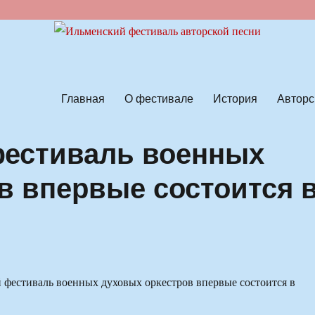
ской песни
Главная
О фестивале
История
Авторс
естиваль военных
в впервые состоится 