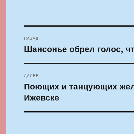
Навигация
НАЗАД
по
Шансонье обрел голос, ч
Предыдущая
запись:
записям
ДАЛЕЕ
Поющих и танцующих жел
Следующая
запись:
Ижевске