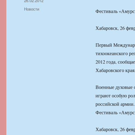
Автор
Опубликовано
26.02.2012
Рубрики
Новости
Фестиваль «Амурск
Хабаровск, 26 фев
Первый Междунаро
тихоокеанского ре
2012 года, сообща
Хабаровского края
Военные духовые о
играют особую рол
российской армии.
Фестиваль «Амурск
Хабаровск, 26 фев