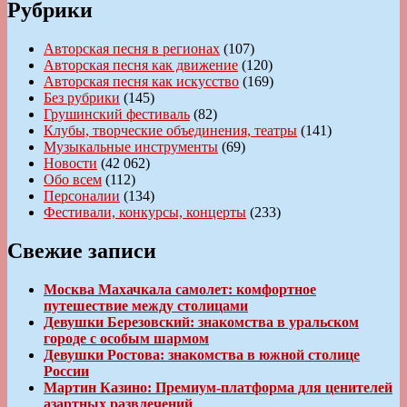
Рубрики
Авторская песня в регионах
(107)
Авторская песня как движение
(120)
Авторская песня как искусство
(169)
Без рубрики
(145)
Грушинский фестиваль
(82)
Клубы, творческие объединения, театры
(141)
Музыкальные инструменты
(69)
Новости
(42 062)
Обо всем
(112)
Персоналии
(134)
Фестивали, конкурсы, концерты
(233)
Свежие записи
Москва Махачкала самолет: комфортное
путешествие между столицами
Девушки Березовский: знакомства в уральском
городе с особым шармом
Девушки Ростова: знакомства в южной столице
России
Мартин Казино: Премиум-платформа для ценителей
азартных развлечений