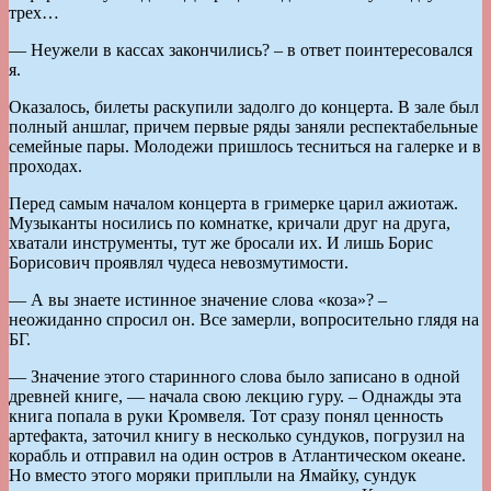
трех…
— Неужели в кассах закончились? – в ответ поинтересовался
я.
Оказалось, билеты раскупили задолго до концерта. В зале был
полный аншлаг, причем первые ряды заняли респектабельные
семейные пары. Молодежи пришлось тесниться на галерке и в
проходах.
Перед самым началом концерта в гримерке царил ажиотаж.
Музыканты носились по комнатке, кричали друг на друга,
хватали инструменты, тут же бросали их. И лишь Борис
Борисович проявлял чудеса невозмутимости.
— А вы знаете истинное значение слова «коза»? –
неожиданно спросил он. Все замерли, вопросительно глядя на
БГ.
— Значение этого старинного слова было записано в одной
древней книге, — начала свою лекцию гуру. – Однажды эта
книга попала в руки Кромвеля. Тот сразу понял ценность
артефакта, заточил книгу в несколько сундуков, погрузил на
корабль и отправил на один остров в Атлантическом океане.
Но вместо этого моряки приплыли на Ямайку, сундук