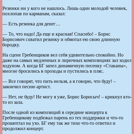
Резинки ни у кого не нашлось. Лишь один молодой человек,
похлопав по карманам, сказал:
— Есть резинка для денег…
— То, что надо! Да еще и красная! Спасибо! – Борис
Борисович схватил резинку и обмотал ею свою длинную
бородку.
На сцене Гребенщиков вел себя удивительно спокойно. Но
даже на самых медленных и лиричных композициях зал ходил
ходуном. А когда БГ запел динамичную песенку «Стаканы»,
многие бросились в проходы и пустились в пляс.
— Все говорят, что пить нельзя, а я говорю, что буду! –
закончил песню артист.
— Нет, не буду! Не могу я уже, Борис Борисыч! – крикнул кто-
то из зала.
После одной из композиций в середине концерта к
Гребенщикову подбежал парень из тех поддержки и что-то
прошептал на ухо. БГ ему так же тихо что-то ответил и
продолжил концерт.