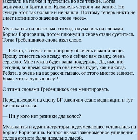
закопали на пляже и пустились во все тяжкие. Когда
вернулись в Британию, Кромвель устроил им разнос. Но
сундук этот так больше и не нашли. Поэтому теперь никто не
знает истинного значения слова «коза».
Музыканты на несколько секунд задумались на словами
Бориса Борисовича, потом плюнули и снова стали суетиться.
Тогда Гребенщиков снова взял слово.
— Ребята, я сейчас ваш попрошу об очень важной вещи.
Прошу отнестись ко всему, что я сейчас вам скажу, очень
серьезно. Мне нужна будет ваша поддержка. Да, именно
сегодня, во время концерта она нужна будет, как никогда.
Ребята, я очень на вас рассчитываю, от этого многое зависит.
Боже, что за чушь я несу!!!
С этими словами Гребенщиков сел медитировать.
Перед выходом на сцену БГ закончил сеанс медитации и тут
же спохватился:
— Ни у кого нет резинки для волос?
Музыканты и администраторы недоумевающее уставились на
Бориса Борисовича. Вопрос вызвал закономерное удивление –
голова артиста была идеально лысой.