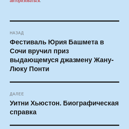
авторизоваться
.
Навигация
НАЗАД
по
Фестиваль Юрия Башмета в
Предыдущая
Сочи вручил приз
запись:
записям
выдающемуся джазмену Жану-
Люку Понти
ДАЛЕЕ
Уитни Хьюстон. Биографическая
Следующая
справка
запись: