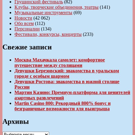
Грушинский фестиваль
(82)
Клубы, творческие объединения, театры
(141)
Музыкальные инструменты
(69)
Новости
(42 062)
Обо всем
(112)
Персоналии
(134)
Фестивали, конкурсы, концерты
(233)
Свежие записи
Москва Махачкала самолет: комфортное
путешествие между столицами
Девушки Березовский: знакомства в уральском
городе с особым шармом
Девушки Ростова: знакомства в южной столице
России
Мартин Казино: Премиум-платформа для ценителей
азартных развлечений
Martin Casino 800: Рекордный 800% бонус и
безграничные возможности для выигрыша
Архивы
Архивы