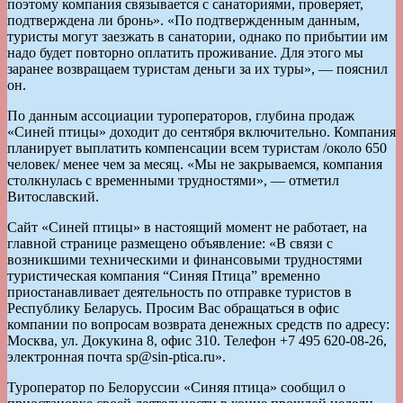
поэтому компания связывается с санаториями, проверяет,
подтверждена ли бронь». «По подтвержденным данным,
туристы могут заезжать в санатории, однако по прибытии им
надо будет повторно оплатить проживание. Для этого мы
заранее возвращаем туристам деньги за их туры», — пояснил
он.
По данным ассоциации туроператоров, глубина продаж
«Синей птицы» доходит до сентября включительно. Компания
планирует выплатить компенсации всем туристам /около 650
человек/ менее чем за месяц. «Мы не закрываемся, компания
столкнулась с временными трудностями», — отметил
Витославский.
Сайт «Синей птицы» в настоящий момент не работает, на
главной странице размещено объявление: «В связи с
возникшими техническими и финансовыми трудностями
туристическая компания “Синяя Птица” временно
приостанавливает деятельность по отправке туристов в
Республику Беларусь. Просим Вас обращаться в офис
компании по вопросам возврата денежных средств по адресу:
Москва, ул. Докукина 8, офис 310. Телефон +7 495 620-08-26,
электронная почта sp@sin-ptica.ru».
Туроператор по Белоруссии «Синяя птица» сообщил о