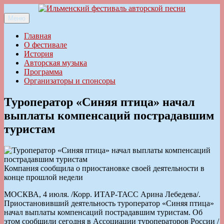
Перейти
к
Меню
Ильменский фестиваль авторской песни
содержимому
Главная
О фестивале
История
Авторская музыка
Программа
Организаторы и спонсоры
Туроператор «Синяя птица» начал
выплаты компенсаций пострадавшим
туристам
Компания сообщила о приостановке своей деятельности в
конце прошлой недели
МОСКВА, 4 июля. /Корр. ИТАР-ТАСС Арина Лебедева/.
Приостановивший деятельность туроператор «Синяя птица»
начал выплаты компенсаций пострадавшим туристам. Об
этом сообщили сегодня в Ассоциации туроператоров России /