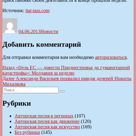
приостановке своей деятельности в конце прошлой недели.
Источник:
itar-tass.com
Автор
Опубликовано
Рубрики
04.06.2013
Новости
Добавить комментарий
Для отправки комментария вам необходимо
авторизоваться
.
Навигация
Предыдущая
Назад
«Цель ЕС — довести Приднестровье до гуманитарной
запись:
катастрофы»: Молдавия за неделю
по
Следующая
Далее
Александр Васильев похвалил имидж дочерей Никиты
записям
запись:
Михалкова
Искать:
Поиск
Рубрики
Авторская песня в регионах
(107)
Авторская песня как движение
(120)
Авторская песня как искусство
(169)
Без рубрики
(145)